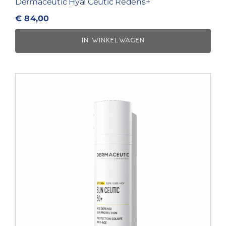
Dermaceutic Hyal Ceutic Redens+
€
84,00
IN WINKELWAGEN