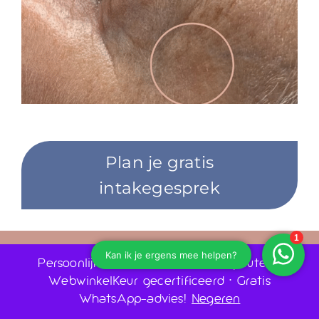
Plan je gratis
intakegesprek
0243030880
Persoonlijk advies door huidtherapeuten •
WebwinkelKeur gecertificeerd • Gratis
Ruime openingstijden
WhatsApp-advies!
Negeren