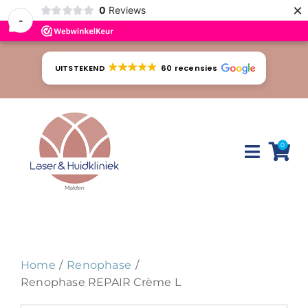
×
0
Reviews
-
Ga
naar
UITSTEKEND
60 recensies
inhoud
0
Toggle
Naviga
Huidproblemen
Behandelingen
Home
Renophase
Tarieven
Renophase REPAIR Crème L
Webshop