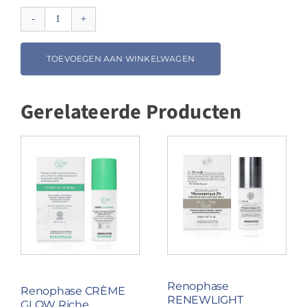
Renophase
REPAIR
Crème
TOEVOEGEN AAN WINKELWAGEN
L
aantal
Gerelateerde Producten
Renophase
Renophase CRÈME
RENEWLIGHT
GLOW Riche