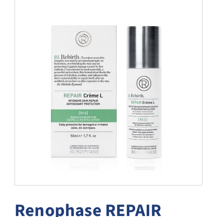
Blog
Over ons
Mijn account
Afspraak maken
Renophase REPAIR