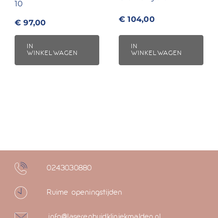
10
€
104,00
€
97,00
IN
IN
WINKELWAGEN
WINKELWAGEN
0243030880
Ruime openingstijden
info@laserenhuidkliniekmalden.nl