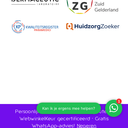
Persoonlijk advies door huidtherapeuten •
WebwinkelKeur gecertificeerd • Gratis
WhatsApp-advies!
Negeren