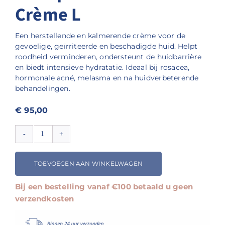
Crème L
Een herstellende en kalmerende crème voor de
gevoelige, geïrriteerde en beschadigde huid. Helpt
roodheid verminderen, ondersteunt de huidbarrière
en biedt intensieve hydratatie. Ideaal bij rosacea,
hormonale acné, melasma en na huidverbeterende
behandelingen.
€
95,00
Renophase
REPAIR
Crème
TOEVOEGEN AAN WINKELWAGEN
L
aantal
Bij een bestelling vanaf €100 betaald u geen
verzendkosten