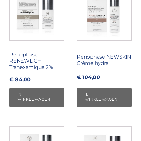
Renophase
Renophase NEWSKIN
RENEWLIGHT
Crème hydra+
Tranexamique 2%
€
104,00
€
84,00
IN
IN
WINKELWAGEN
WINKELWAGEN