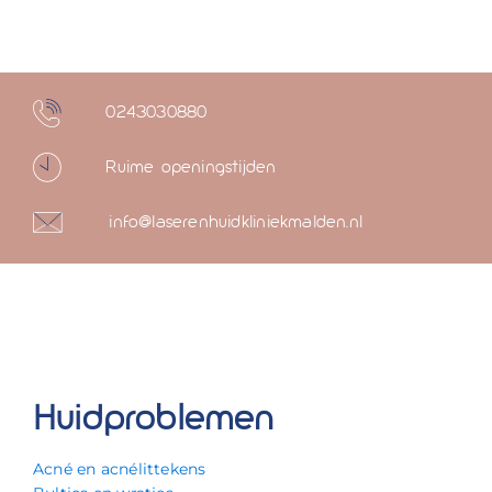
0243030880
Ruime openingstijden
info@laserenhuidkliniekmalden.nl
Huidproblemen
Acné en acnélittekens