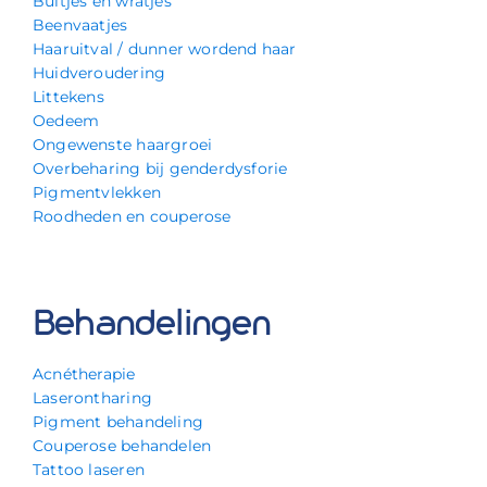
Bultjes en wratjes
Beenvaatjes
Haaruitval / dunner wordend haar
Huidveroudering
Littekens
Oedeem
Ongewenste haargroei
Overbeharing bij genderdysforie
Pigmentvlekken
Roodheden en couperose
Behandelingen
Acnétherapie
Laserontharing
Pigment behandeling
Couperose behandelen
Tattoo laseren