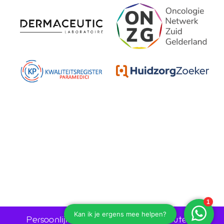
Persoonlijk advies door huidtherapeuten •