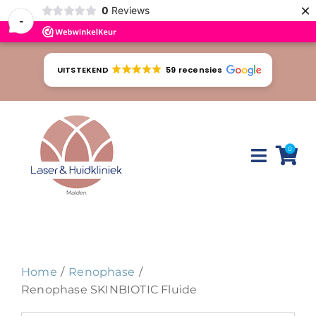
×
0
Reviews
-
Ga
naar
UITSTEKEND
59 recensies
inhoud
0
Toggle
Naviga
Huidproblemen
Behandelingen
Home
Renophase
Tarieven
Renophase SKINBIOTIC Fluide
Webshop