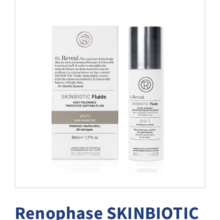
Blog
Over ons
Mijn account
Afspraak maken
Renophase SKINBIOTIC