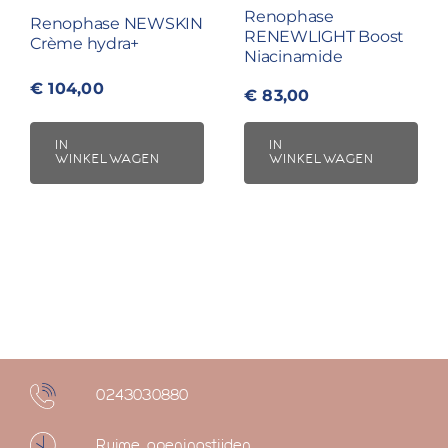
Renophase
Renophase NEWSKIN
RENEWLIGHT Boost
Crème hydra+
Niacinamide
€
104,00
€
83,00
IN
IN
WINKELWAGEN
WINKELWAGEN
0243030880
Ruime openingstijden