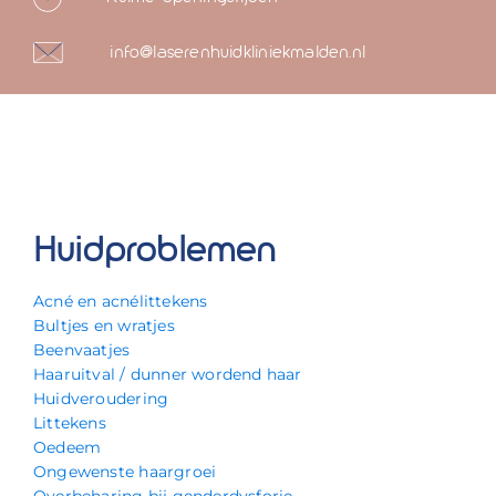
info@laserenhuidkliniekmalden.nl
Huidproblemen
Acné en acnélittekens
Bultjes en wratjes
Beenvaatjes
Haaruitval / dunner wordend haar
Huidveroudering
Littekens
Oedeem
Ongewenste haargroei
Overbeharing bij genderdysforie