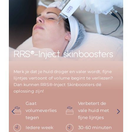
RRS®-Inject skinboosters
Merk je dat je huid droger en valer wordt, fijne
lijntjes vertoont of volume begint te verliezen?
Dan kunnen RRS®-Inject Skinboosters dé
oplossing zijn!
Gaat
Verbetert de
volumeverlies
vale huid met
tegen
fijne lijntjes
Iedere week
30-60 minuten