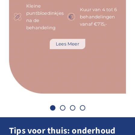
Kleine
Kuur van 4 tot 6
puntbloedinkjes
behandelingen
na de
vanaf €715,-
behandeling
Lees Meer
Tips voor thuis: onderhoud