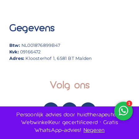
Gegevens
Btw:
NL001876899B47
Kvk:
09166472
Adres:
Kloosterhof 1, 6581 BT Malden
Volg ons
Persoonlijk advies door huidtherapeuten •
WebwinkelKeur gecertificeerd • Gratis
WhatsApp-advies!
Negeren