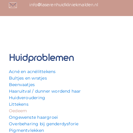
info@laserenhuidkliniekmalden.nl
Huidproblemen
Acné en acnélittekens
Bultjes en wratjes
Beenvaatjes
Haaruitval / dunner wordend haar
Huidveroudering
Littekens
Oedeem
Ongewenste haargroei
Overbeharing bij genderdysforie
Pigmentvlekken