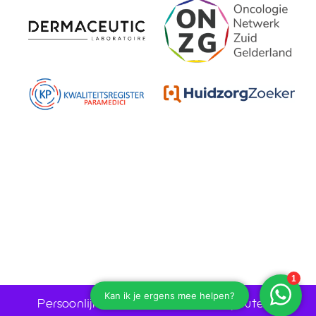
Persoonlijk advies door huidtherapeuten •