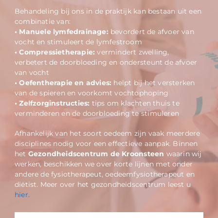
Behandeling bij ons in de praktijk kan bestaan uit een
combinatie van:
• Manuele lymfedrainage:
bevordert de afvoer van
vocht en stimuleert de lymfestroom
• Compressietherapie:
vermindert zwelling,
verbetert de doorbloeding en ondersteunt de afvoer
van vocht
• Oefentherapie en advies:
helpt bij het versterken
van de spieren en voorkomt vochtophoping
• Zelfzorginstructies:
tips om klachten thuis te
verminderen en de doorbloeding te stimuleren
Afhankelijk van het soort oedeem zijn vaak meerdere
disciplines nodig voor een effectieve aanpak. Binnen
het
Gezondheidscentrum de Kroonsteen
waarin wij
werken, beschikken we over korte lijnen met onder
andere de fysiotherapeut, oedeemfysiotherapeut en
diëtist. Meer over het gezondheidscentrum leest u
hier.