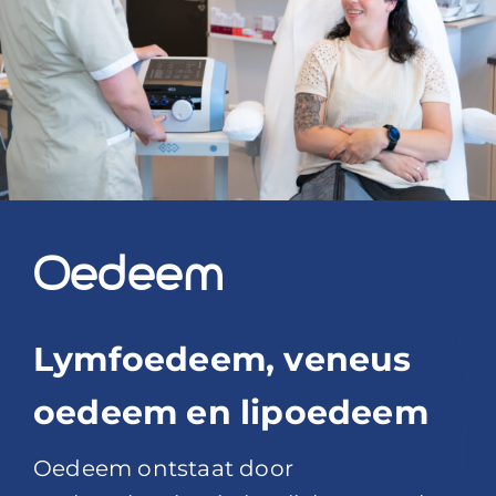
Blog
Over ons
Mijn account
Afspraak maken
Oedeem
Lymfoedeem, veneus
oedeem en lipoedeem
Oedeem ontstaat door