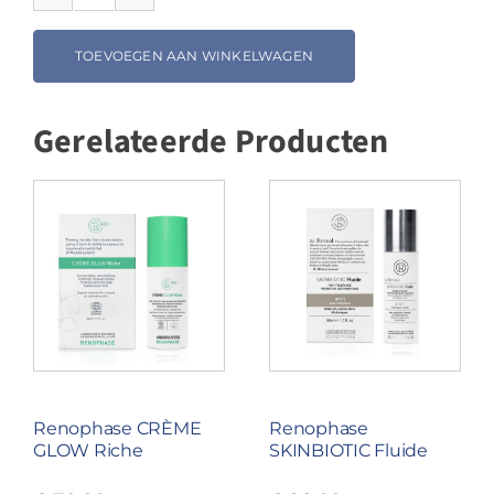
Renophase
NEWSKIN
Crème
TOEVOEGEN AAN WINKELWAGEN
hydra+
aantal
Gerelateerde Producten
Renophase CRÈME
Renophase
GLOW Riche
SKINBIOTIC Fluide