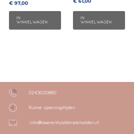
€
61,00
€
97,00
IN
IN
WINKELWAGEN
WINKELWAGEN
0243030880
Ruime openingstijden
info@laserenhuidkliniekmalden.nl