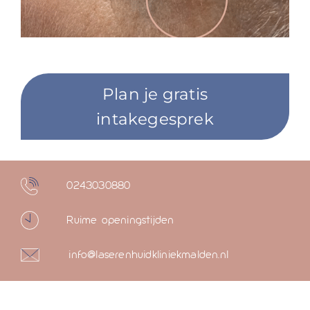
Plan je gratis
intakegesprek
0243030880
Ruime openingstijden
info@laserenhuidkliniekmalden.nl