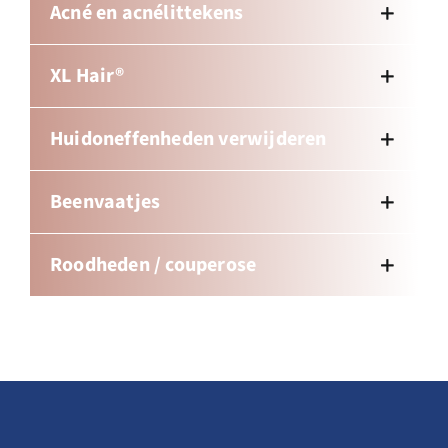
Acné en acnélittekens
XL Hair®
Huidoneffenheden verwijderen
Beenvaatjes
Roodheden / couperose