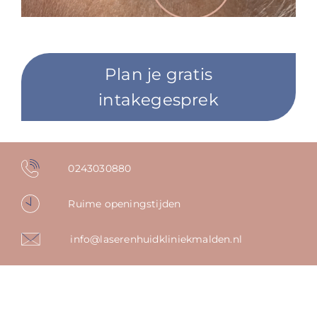
Plan je gratis
intakegesprek
0243030880
Ruime openingstijden
info@laserenhuidkliniekmalden.nl