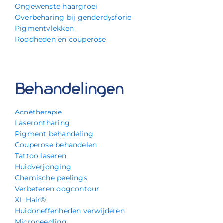
Ongewenste haargroei
Overbeharing bij genderdysforie
Pigmentvlekken
Roodheden en couperose
Behandelingen
Acnétherapie
Laserontharing
Pigment behandeling
Couperose behandelen
Tattoo laseren
Huidverjonging
Chemische peelings
Verbeteren oogcontour
XL Hair®
Huidoneffenheden verwijderen
Microneedling