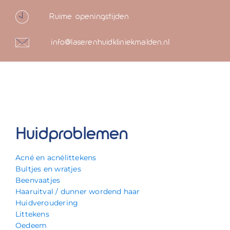
Ruime openingstijden
info@laserenhuidkliniekmalden.nl
Huidproblemen
Acné en acnélittekens
Bultjes en wratjes
Beenvaatjes
Haaruitval / dunner wordend haar
Huidveroudering
Littekens
Oedeem