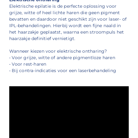
Elektrische epilatie is de perfecte oplossing voor
grijze, witte of heel lichte haren die geen pigment
bevatten en daardoor niet geschikt zijn voor laser- of
IPL-behandelingen. Hierbij wordt een fijne naald in
het haarzakje geplaatst, waarna een stroompuls het
haarzakje definitief vernietigt.
Wanneer kiezen voor elektrische ontharing?
• Voor grijze, witte of andere pigmentloze haren
• Voor rest-haren
• Bij contra-indicaties voor een laserbehandeling