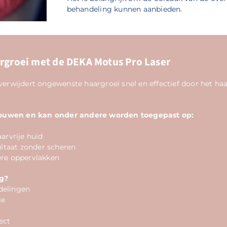
behandeling kunnen aanbieden.
groei met de DEKA Motus Pro Laser
wijdert ongewenste haargroei snel en effectief door het haar
vrouwen en kan onder andere worden toegepast op:
arvrije huid
ltaat zonder scheren
ere oppervlakken
ng?
delingen
ie
ect