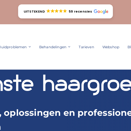
UITSTEKEND
59 recensies
Huidproblemen
Behandelingen
Tarieven
Webshop
B
te haargroe
, oplossingen en profession
n