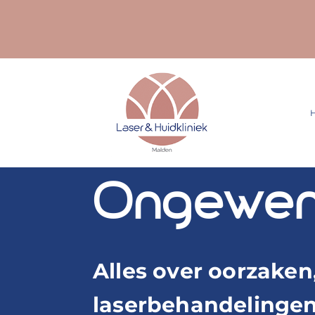
Ga
naar
inhoud
Ongewens
Alles over oorzaken
laserbehandelinge