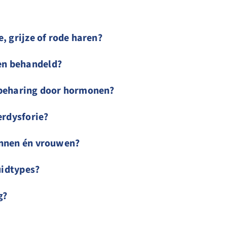
, grijze of rode haren?
en behandeld?
rbeharing door hormonen?
erdysforie?
annen én vrouwen?
uidtypes?
g?