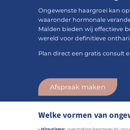
Ongewenste haargroei kan optr
waaronder hormonale veranderi
Malden bieden wij effectieve 
wereld voor definitieve onthari
Plan direct een gratis consult
Afspraak maken
Welke vormen van ongew
• Hirsutisme:
overmatige haargroei bij vrou