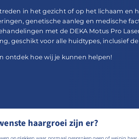
eden in het gezicht of op het lichaam en h
ngen, genetische aanleg en medische factor
behandelingen met de DEKA Motus Pro Laser 
ng, geschikt voor alle huidtypes, inclusief d
 en ontdek hoe wij je kunnen helpen!
enste haargroei zijn er?
wen op plekken waar normaal gesproken geen of weinig haar gro