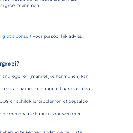
aargroei toenemen.
en
gratis consult
voor persoonlijk advies.
rgroei?
n androgenen (mannelijke hormonen) kan
en van nature een hogere haargroei door
OS en schildklierproblemen of bepaalde
na de menopauze kunnen vrouwen meer
beharing te kennen, zodat we de juiste