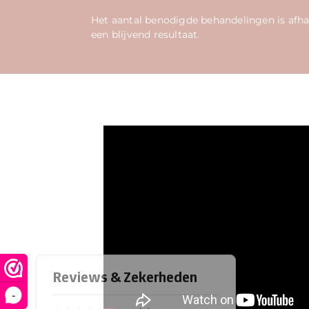
Het aantal benodigde behandelingen is afhan
een blijvend resultaat.
-