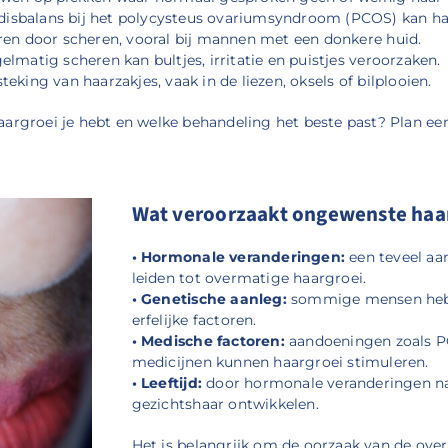
isbalans bij het polycysteus ovariumsyndroom (PCOS) kan h
en door scheren, vooral bij mannen met een donkere huid.
elmatig scheren kan bultjes, irritatie en puistjes veroorzaken.
eking van haarzakjes, vaak in de liezen, oksels of bilplooien.
argroei je hebt en welke behandeling het beste past? Plan e
Wat veroorzaakt ongewenste haa
• Hormonale veranderingen:
een teveel aa
leiden tot overmatige haargroei.
• Genetische aanleg:
sommige mensen hebb
erfelijke factoren.
• Medische factoren:
aandoeningen zoals PC
medicijnen kunnen haargroei stimuleren.
• Leeftijd:
door hormonale veranderingen 
gezichtshaar ontwikkelen.
Het is belangrijk om de oorzaak van de over