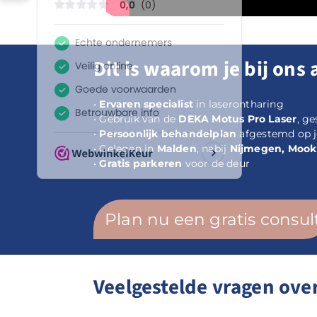
Dit is waarom je bij ons 
•
Ervaren specialist
in laserontharing
• Gebruik van de
DEKA Motus Pro Laser
, g
•
Persoonlijk behandelplan
afgestemd op j
• Gelegen in
Malden
, nabij
Nijmegen, Mook
•
Gratis parkeren
voor de deur
Plan nu een gratis consul
Veelgestelde vragen ove