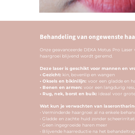
Behandeling van ongewenste haar
Onze geavanceerde DEKA Motus Pro Laser ver
haargroei blijvend wordt geremd.
Deze laser is geschikt voor mannen en 
• Gezicht:
kin, bovenlip en wangen
• Oksels en bikinilijn:
voor een gladde en ha
• Benen en armen:
voor een langdurig resu
• Rug, nek, borst en buik:
ideaal voor grot
Wat kun je verwachten van laseronthari
• Verminderde haargroei al na enkele behan
• Gladde en zachte huid zonder scheerirritat
• Geen ingegroeide haren meer
• Blijvende haarreductie na het behandeltraj