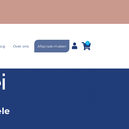
0
Afspraak maken
log
Over ons
i
ele