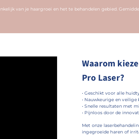
kelijk van je haargroei en het te behandelen gebied. Gemiddel
Waarom kieze
Pro Laser?
• Geschikt voor alle huidt
• Nauwkeurige en veilige
• Snelle resultaten met m
• Pijnloos door de innova
Met onze laserbehandelin
ingegroeide haren of irrit