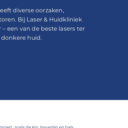
eeft diverse oorzaken,
en. Bij Laser & Huidkliniek
– een van de beste lasers ter
e donkere huid.
eit, zoals de kin, bovenlip en hals.