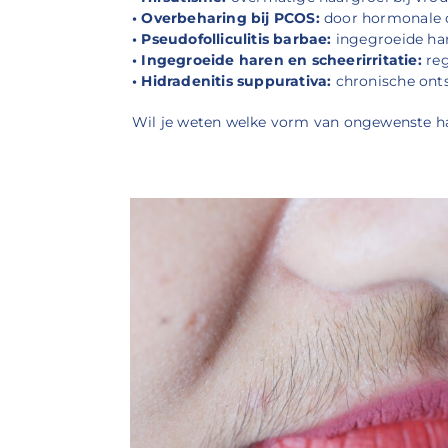
• Overbeharing bij PCOS:
door hormonale d
• Pseudofolliculitis barbae:
ingegroeide har
• Ingegroeide haren en scheerirritatie:
reg
• Hidradenitis suppurativa:
chronische ontst
Wil je weten welke vorm van ongewenste ha