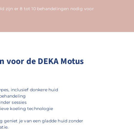
d zijn er 8 tot 10 behandelingen nodig voor
n voor de DEKA Motus
ypes, inclusief donkere huid
 behandeling
inder sessies
tieve koeling technologie
g geniet je van een gladde huid zonder
atie.