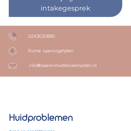
intakegesprek
0243030880
Ruime openingstijden
info@laserenhuidkliniekmalden.nl
Huidproblemen