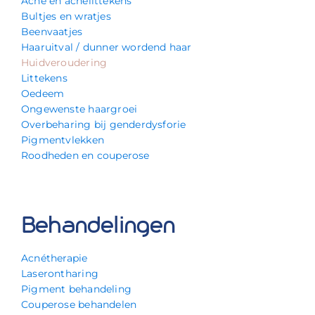
Acné en acnélittekens
Bultjes en wratjes
Beenvaatjes
Haaruitval / dunner wordend haar
Huidveroudering
Littekens
Oedeem
Ongewenste haargroei
Overbeharing bij genderdysforie
Pigmentvlekken
Roodheden en couperose
Behandelingen
Acnétherapie
Laserontharing
Pigment behandeling
Couperose behandelen