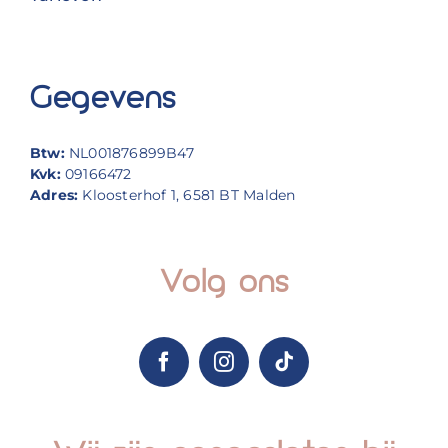
Gegevens
Btw:
NL001876899B47
Kvk:
09166472
Adres:
Kloosterhof 1, 6581 BT Malden
Volg ons