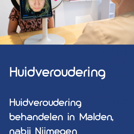
Blog
Over ons
Mijn account
Afspraak maken
Huidveroudering
Huidveroudering
behandelen in Malden,
nabij Nijmegen