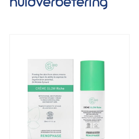
huidverbetering
Blog
Over ons
Mijn account
Afspraak maken