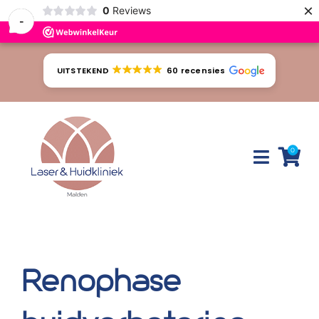
×
0
Reviews
-
Ga
naar
UITSTEKEND
60 recensies
inhoud
0
Toggle
Naviga
Huidproblemen
Behandelingen
Renophase
Tarieven
Webshop