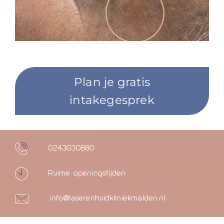
Plan je gratis
intakegesprek
0243030880
Ruime openingstijden
info@laserenhuidkliniekmalden.nl