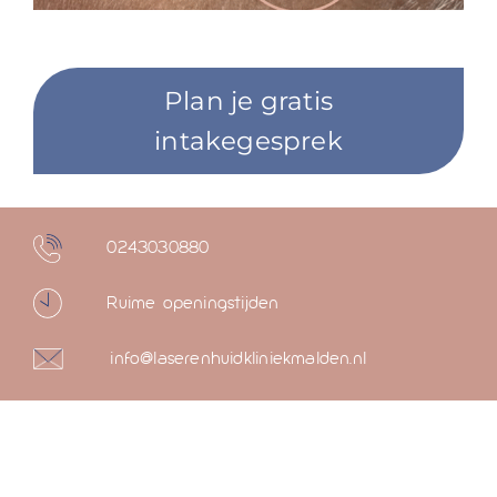
Plan je gratis
intakegesprek
0243030880
Ruime openingstijden
info@laserenhuidkliniekmalden.nl