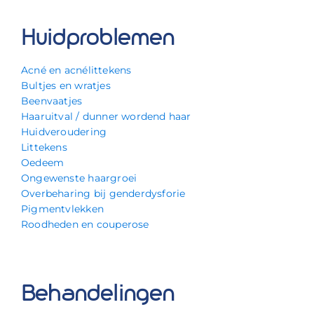
Huidproblemen
Acné en acnélittekens
Bultjes en wratjes
Beenvaatjes
Haaruitval / dunner wordend haar
Huidveroudering
Littekens
Oedeem
Ongewenste haargroei
Overbeharing bij genderdysforie
Pigmentvlekken
Roodheden en couperose
Behandelingen