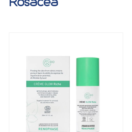
Rosacea
Blog
Over ons
Mijn account
Afspraak maken