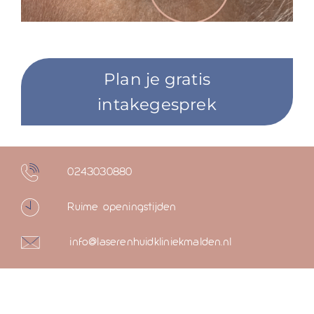
Plan je gratis
intakegesprek
0243030880
Ruime openingstijden
info@laserenhuidkliniekmalden.nl