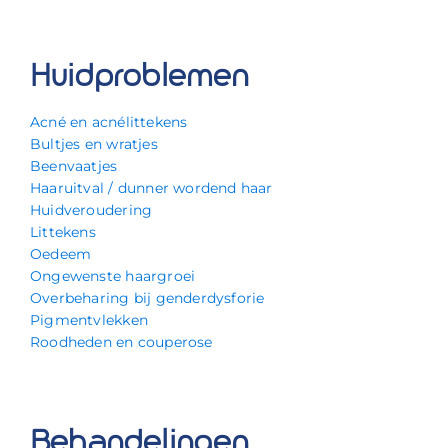
Huidproblemen
Acné en acnélittekens
Bultjes en wratjes
Beenvaatjes
Haaruitval / dunner wordend haar
Huidveroudering
Littekens
Oedeem
Ongewenste haargroei
Overbeharing bij genderdysforie
Pigmentvlekken
Roodheden en couperose
Behandelingen