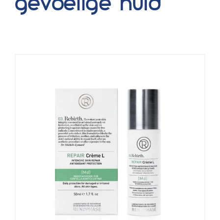
gevoelige huid
Blog
Over ons
Mijn account
Afspraak maken