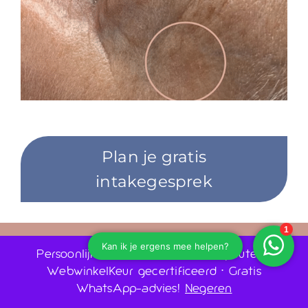
Plan je gratis
intakegesprek
0243030880
Persoonlijk advies door huidtherapeuten •
WebwinkelKeur gecertificeerd • Gratis
Ruime openingstijden
WhatsApp-advies!
Negeren