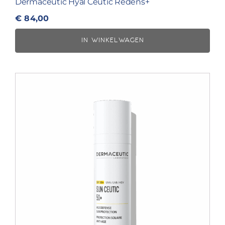
Dermaceutic Hyal Ceutic Redens+
€
84,00
IN WINKELWAGEN