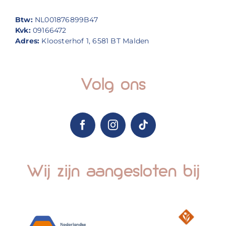
Btw:
NL001876899B47
Kvk:
09166472
Adres:
Kloosterhof 1, 6581 BT Malden
Volg ons
Wij zijn aangesloten bij