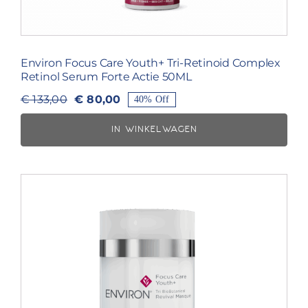
Environ Focus Care Youth+ Tri-Retinoid Complex
Retinol Serum Forte Actie 50ML
€
80,00
€
133,00
40% Off
Oorspronkelijke
Huidige
prijs
prijs
IN WINKELWAGEN
was:
is:
€ 133,00.
€ 80,00.