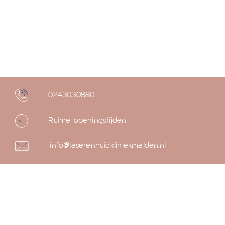
0243030880
Ruime openingstijden
info@laserenhuidkliniekmalden.nl