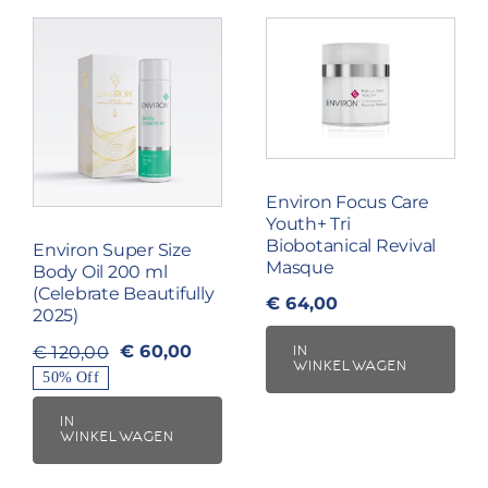
Environ Focus Care
Youth+ Tri
Biobotanical Revival
Environ Super Size
Masque
Body Oil 200 ml
(Celebrate Beautifully
€
64,00
2025)
€
60,00
€
120,00
IN
Oorspronkelijke
Huidige
WINKELWAGEN
50% Off
prijs
prijs
was:
is:
IN
WINKELWAGEN
€ 120,00.
€ 60,00.