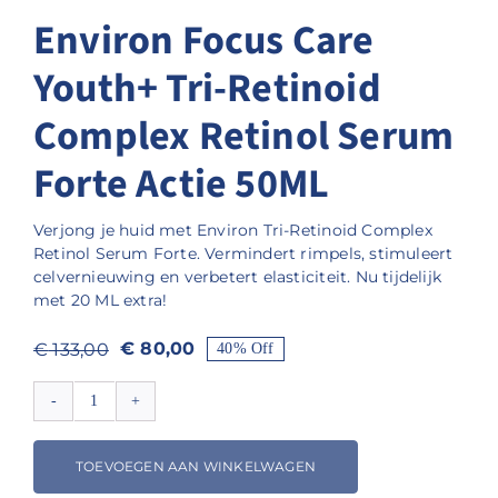
Environ Focus Care
Youth+ Tri-Retinoid
Complex Retinol Serum
Forte Actie 50ML
Verjong je huid met Environ Tri-Retinoid Complex
Retinol Serum Forte. Vermindert rimpels, stimuleert
celvernieuwing en verbetert elasticiteit. Nu tijdelijk
met 20 ML extra!
€
80,00
€
133,00
40% Off
Oorspronkelijke
Huidige
prijs
prijs
Environ
was:
is:
Focus
€ 133,00.
€ 80,00.
Care
TOEVOEGEN AAN WINKELWAGEN
Youth+