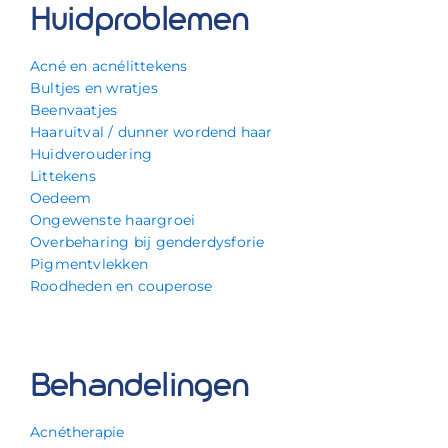
Huidproblemen
Acné en acnélittekens
Bultjes en wratjes
Beenvaatjes
Haaruitval / dunner wordend haar
Huidveroudering
Littekens
Oedeem
Ongewenste haargroei
Overbeharing bij genderdysforie
Pigmentvlekken
Roodheden en couperose
Behandelingen
Acnétherapie