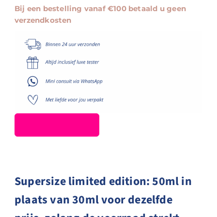
Tri-
Bij een bestelling vanaf €100 betaald u geen
Retinoid
verzendkosten
Complex
Retinol
Serum
Forte
Actie
50ML
aantal
Supersize limited edition: 50ml in
plaats van 30ml voor dezelfde