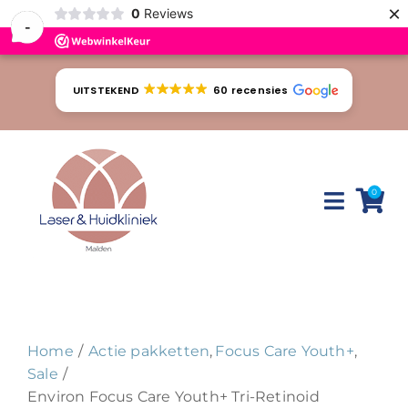
×
0
Reviews
-
Ga
naar
UITSTEKEND
60 recensies
inhoud
0
Toggle
Naviga
Huidproblemen
Behandelingen
Home
Actie pakketten
Focus Care Youth+
Tarieven
Sale
Environ Focus Care Youth+ Tri-Retinoid
Webshop