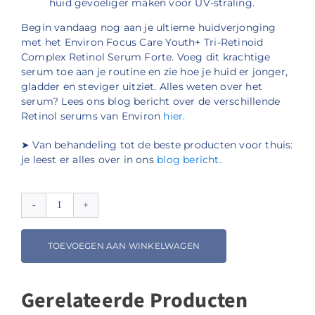
huid gevoeliger maken voor UV-straling.
Begin vandaag nog aan je ultieme huidverjonging
met het Environ Focus Care Youth+ Tri-Retinoid
Complex Retinol Serum Forte. Voeg dit krachtige
serum toe aan je routine en zie hoe je huid er jonger,
gladder en steviger uitziet. Alles weten over het
serum? Lees ons blog bericht over de verschillende
Retinol serums van Environ
hier.
➤ Van behandeling tot de beste producten voor thuis:
je leest er alles over in ons
blog bericht.
Environ
Focus
Care
TOEVOEGEN AAN WINKELWAGEN
Youth+
Tri-
Retinoid
Gerelateerde Producten
Complex
Retinol