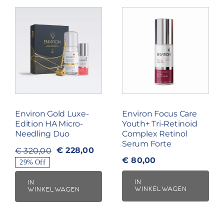
Serum
Forte
Actie
50ML
aantal
Environ Gold Luxe-
Environ Focus Care
Edition HA Micro-
Youth+ Tri-Retinoid
Needling Duo
Complex Retinol
Serum Forte
€
228,00
€
320,00
Oorspronkelijke
Huidige
€
80,00
29% Off
prijs
prijs
was:
is:
IN
IN
WINKELWAGEN
WINKELWAGEN
€ 320,00.
€ 228,00.