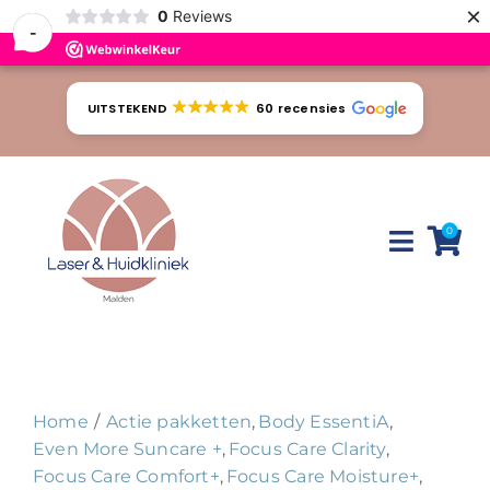
×
0
Reviews
-
Ga
naar
UITSTEKEND
60 recensies
inhoud
0
Toggle
Naviga
Huidproblemen
Behandelingen
Home
Actie pakketten
Body EssentiA
Tarieven
Even More Suncare +
Focus Care Clarity
Focus Care Comfort+
Focus Care Moisture+
Webshop