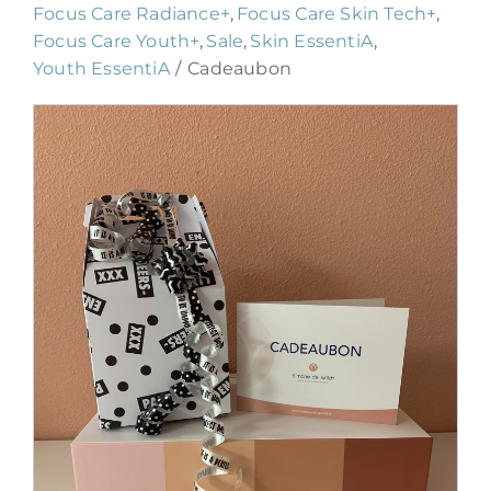
Focus Care Radiance+
Focus Care Skin Tech+
Focus Care Youth+
Sale
Skin EssentiA
Blog
Youth EssentiA
Cadeaubon
Over ons
Mijn account
Afspraak maken