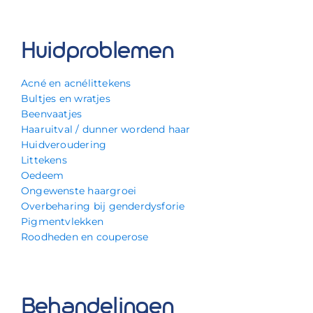
Huidproblemen
Acné en acnélittekens
Bultjes en wratjes
Beenvaatjes
Haaruitval / dunner wordend haar
Huidveroudering
Littekens
Oedeem
Ongewenste haargroei
Overbeharing bij genderdysforie
Pigmentvlekken
Roodheden en couperose
Behandelingen