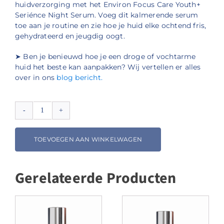
huidverzorging met het Environ Focus Care Youth+
Seriénce Night Serum. Voeg dit kalmerende serum
toe aan je routine en zie hoe je huid elke ochtend fris,
gehydrateerd en jeugdig oogt.
➤ Ben je benieuwd hoe je een droge of vochtarme
huid het beste kan aanpakken? Wij vertellen er alles
over in ons
blog bericht.
Environ
Focus
Care
TOEVOEGEN AAN WINKELWAGEN
Youth+
Seriénce
Night
Gerelateerde Producten
Serum
aantal