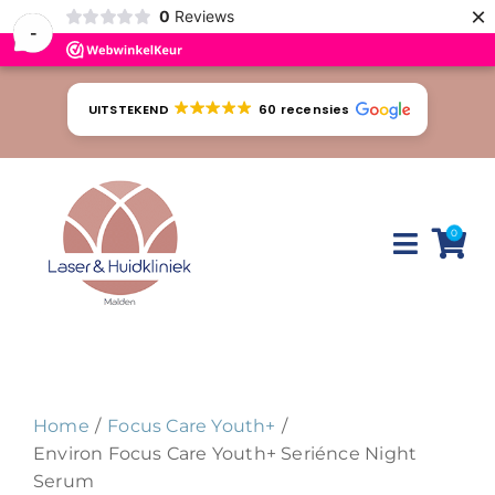
×
0
Reviews
-
Ga
naar
UITSTEKEND
60 recensies
inhoud
0
Toggle
Naviga
Huidproblemen
Behandelingen
Home
Focus Care Youth+
Tarieven
Environ Focus Care Youth+ Seriénce Night
Serum
Webshop