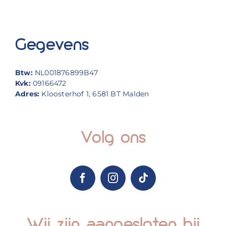
Gegevens
Btw:
NL001876899B47
Kvk:
09166472
Adres:
Kloosterhof 1, 6581 BT Malden
Volg ons
Wij zijn aangesloten bij