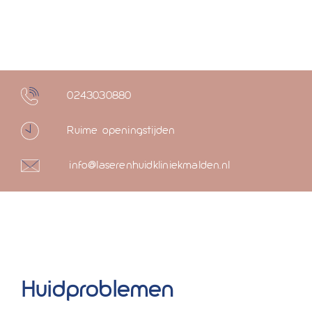
0243030880
Ruime openingstijden
info@laserenhuidkliniekmalden.nl
Huidproblemen