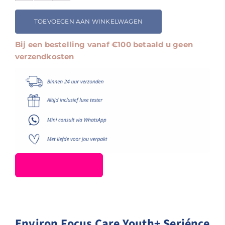
Focus
Care
TOEVOEGEN AAN WINKELWAGEN
Youth+
Seriénce
Bij een bestelling vanaf €100 betaald u geen
Night
verzendkosten
Serum
aantal
Environ Focus Care Youth+ Seriénce