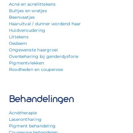
Acné en acnélittekens
Bultjes en wratjes
Beenvaatjes
Haaruitval / dunner wordend haar
Huidveroudering
Littekens
Oedeem
Ongewenste haargroei
Overbeharing bij genderdysforie
Pigmentvlekken
Roodheden en couperose
Behandelingen
Acnétherapie
Laserontharing
Pigment behandeling
Couperose behandelen