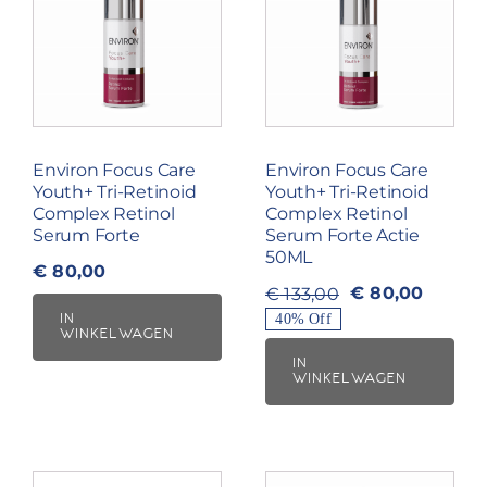
Environ Focus Care
Environ Focus Care
Youth+ Tri-Retinoid
Youth+ Tri-Retinoid
Complex Retinol
Complex Retinol
Serum Forte
Serum Forte Actie
50ML
€
80,00
€
80,00
€
133,00
Oorspronkelijke
Huidige
IN
40% Off
prijs
prijs
WINKELWAGEN
was:
is:
IN
WINKELWAGEN
€ 133,00.
€ 80,00.