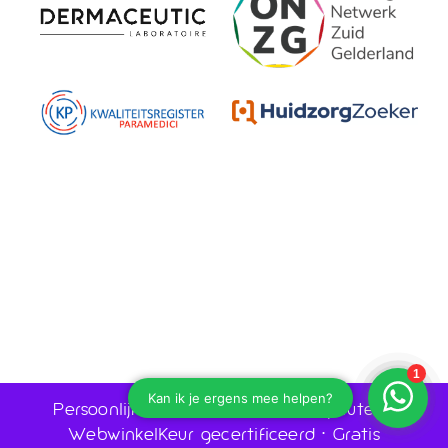
Persoonlijk advies door huidtherapeuten •
WebwinkelKeur gecertificeerd • Gratis