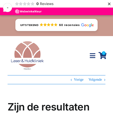
×
0
Reviews
-
Ga
naar
UITSTEKEND
60 recensies
inhoud
0
Toggle
Naviga
Huidproblemen
Vorige
Volgende
Behandelingen
Tarieven
Zijn de resultaten
Webshop