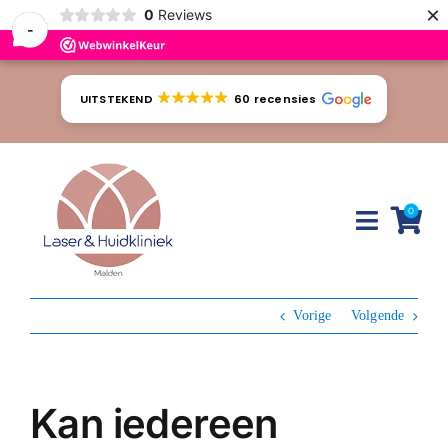
×
0
Reviews
-
Ga
naar
UITSTEKEND
60 recensies
inhoud
0
Toggle
Naviga
Huidproblemen
Vorige
Volgende
Behandelingen
Tarieven
Kan iedereen
Webshop