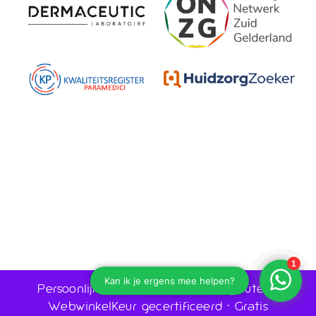
Persoonlijk advies door huidtherapeuten •
WebwinkelKeur gecertificeerd • Gratis