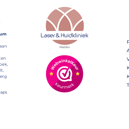
n
rum
 aan
ten
oek,
t,
Berg
aps