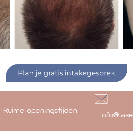
Plan je gratis intakegesprek
Ruime openingstijden
info@lase