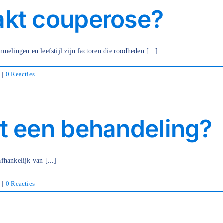
akt couperose?
melingen en leefstijl zijn factoren die roodheden [...]
|
0 Reacties
t een behandeling?
fhankelijk van [...]
|
0 Reacties