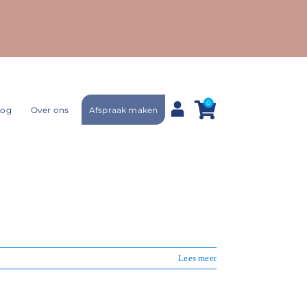
0
Afspraak maken
log
Over ons
Lees meer