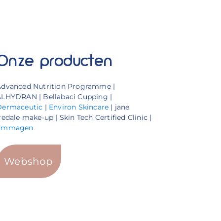
Onze producten
Advanced Nutrition Programme |
LHYDRAN | Bellabaci Cupping |
Dermaceutic
|
Environ Skincare
| jane
redale make-up | Skin Tech Certified Clinic |
Emmagen
Webshop