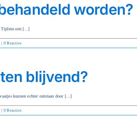
 behandeld worden?
Tijdens een [...]
|
0 Reacties
aten blijvend?
aatjes kunnen echter ontstaan door [...]
|
0 Reacties