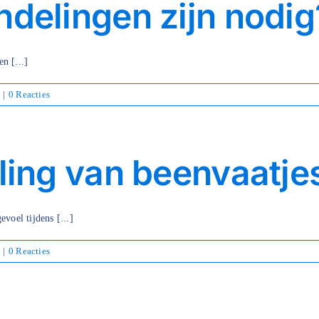
delingen zijn nodig
n [...]
|
0 Reacties
ing van beenvaatjes 
voel tijdens [...]
|
0 Reacties