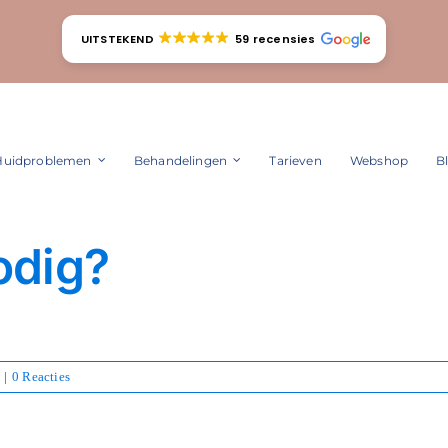
UITSTEKEND
59 recensies
Huidproblemen
Behandelingen
Tarieven
Webshop
B
odig?
]
|
0 Reacties