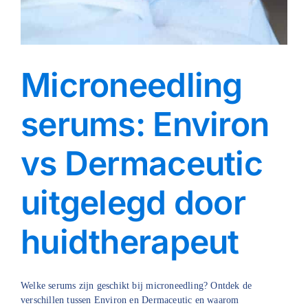
Microneedling
serums: Environ
vs Dermaceutic
uitgelegd door
huidtherapeut
Welke serums zijn geschikt bij microneedling? Ontdek de
verschillen tussen Environ en Dermaceutic en waarom