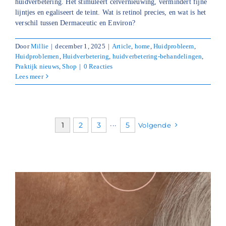
huidverbetering. Het stimuleert celvernieuwing, vermindert fijne
lijntjes en egaliseert de teint. Wat is retinol precies, en wat is het
verschil tussen Dermaceutic en Environ?
Door
Millie
|
december 1, 2025
|
Article
,
home
,
Huidprobleem
,
Huidproblemen
,
Huidverbetering
,
huidverbetering-behandelingen
,
Praktijk nieuws
,
Shop
|
0 Reacties
Lees meer
1
2
3
···
5
Volgende