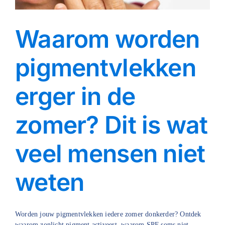
Blog
Waarom worden
Over ons
pigmentvlekken
Mijn account
erger in de
Afspraak maken
zomer? Dit is wat
veel mensen niet
weten
Worden jouw pigmentvlekken iedere zomer donkerder? Ontdek
waarom zonlicht pigment activeert, waarom SPF soms niet