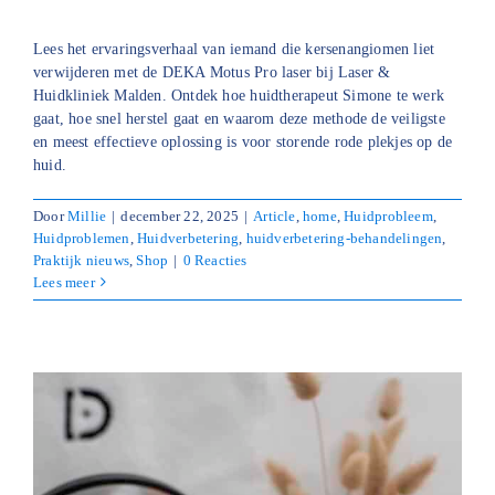
Lees het ervaringsverhaal van iemand die kersenangiomen liet
verwijderen met de DEKA Motus Pro laser bij Laser &
Huidkliniek Malden. Ontdek hoe huidtherapeut Simone te werk
gaat, hoe snel herstel gaat en waarom deze methode de veiligste
en meest effectieve oplossing is voor storende rode plekjes op de
huid.
Door
Millie
|
december 22, 2025
|
Article
,
home
,
Huidprobleem
,
Huidproblemen
,
Huidverbetering
,
huidverbetering-behandelingen
,
Praktijk nieuws
,
Shop
|
0 Reacties
Lees meer