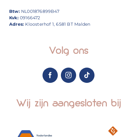
Btw:
NL001876899B47
Kvk:
09166472
Adres:
Kloosterhof 1, 6581 BT Malden
Volg ons
Wij zijn aangesloten bij