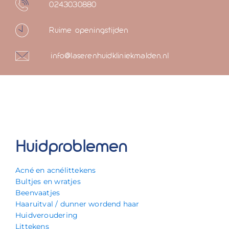
0243030880
Ruime openingstijden
info@laserenhuidkliniekmalden.nl
Huidproblemen
Acné en acnélittekens
Bultjes en wratjes
Beenvaatjes
Haaruitval / dunner wordend haar
Huidveroudering
Littekens