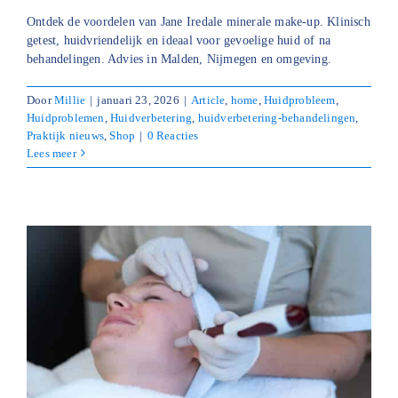
Ontdek de voordelen van Jane Iredale minerale make-up. Klinisch
getest, huidvriendelijk en ideaal voor gevoelige huid of na
behandelingen. Advies in Malden, Nijmegen en omgeving.
Door
Millie
|
januari 23, 2026
|
Article
,
home
,
Huidprobleem
,
Huidproblemen
,
Huidverbetering
,
huidverbetering-behandelingen
,
Praktijk nieuws
,
Shop
|
0 Reacties
Lees meer
t