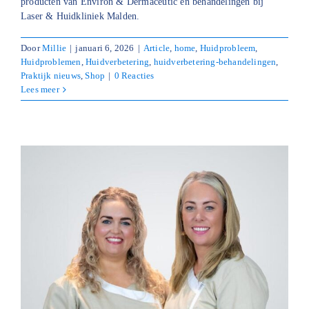
producten van Environ & Dermaceutic en behandelingen bij
Laser & Huidkliniek Malden.
Door
Millie
|
januari 6, 2026
|
Article
,
home
,
Huidprobleem
,
Huidproblemen
,
Huidverbetering
,
huidverbetering-behandelingen
,
Praktijk nieuws
,
Shop
|
0 Reacties
Lees meer