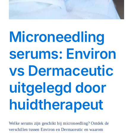
Microneedling
serums: Environ
vs Dermaceutic
uitgelegd door
huidtherapeut
Welke serums zijn geschikt bij microneedling? Ontdek de
verschillen tussen Environ en Dermaceutic en waarom