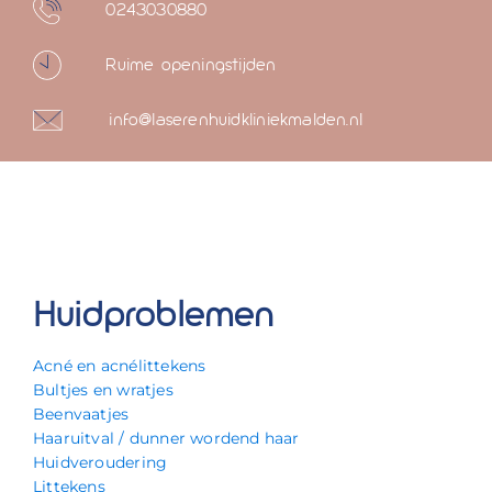
0243030880
Ruime openingstijden
info@laserenhuidkliniekmalden.nl
Huidproblemen
Acné en acnélittekens
Bultjes en wratjes
Beenvaatjes
Haaruitval / dunner wordend haar
Huidveroudering
Littekens