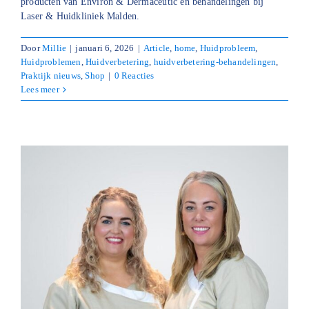
producten van Environ & Dermaceutic en behandelingen bij
Laser & Huidkliniek Malden.
Door
Millie
|
januari 6, 2026
|
Article
,
home
,
Huidprobleem
,
Huidproblemen
,
Huidverbetering
,
huidverbetering-behandelingen
,
Praktijk nieuws
,
Shop
|
0 Reacties
Lees meer