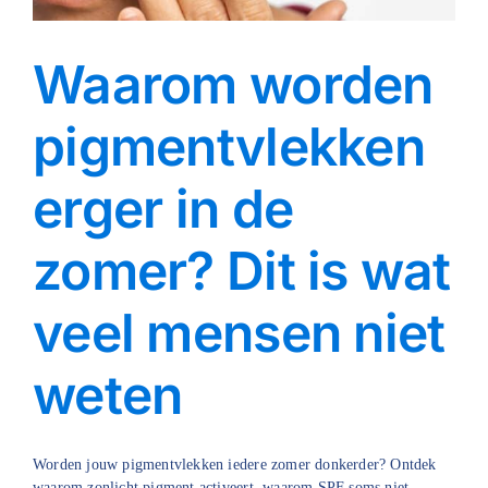
Blog
Waarom worden
Over ons
pigmentvlekken
Mijn account
erger in de
Afspraak maken
zomer? Dit is wat
veel mensen niet
weten
Worden jouw pigmentvlekken iedere zomer donkerder? Ontdek
waarom zonlicht pigment activeert, waarom SPF soms niet