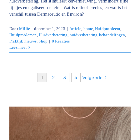
huidverbetering. Het stimuleert celvernieuwing, vermindert fijne
lijntjes en egaliseert de teint. Wat is retinol precies, en wat is het
verschil tussen Dermaceutic en Environ?
Door
Millie
|
december 1, 2025
|
Article
,
home
,
Huidprobleem
,
Huidproblemen
,
Huidverbetering
,
huidverbetering-behandelingen
,
Praktijk nieuws
,
Shop
|
0 Reacties
Lees meer
1
2
3
4
Volgende