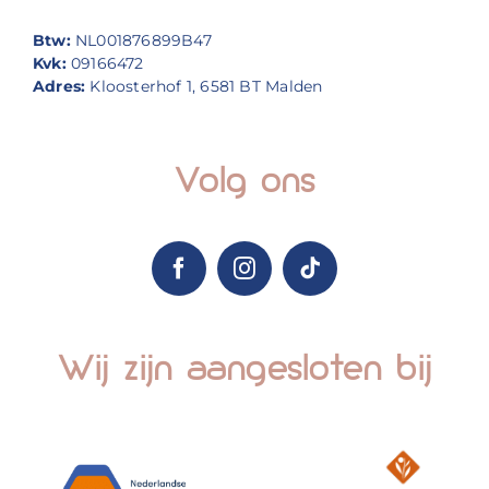
Btw:
NL001876899B47
Kvk:
09166472
Adres:
Kloosterhof 1, 6581 BT Malden
Volg ons
Wij zijn aangesloten bij