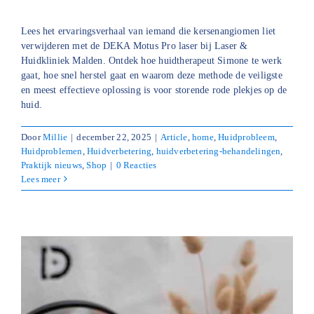
Lees het ervaringsverhaal van iemand die kersenangiomen liet
verwijderen met de DEKA Motus Pro laser bij Laser &
Huidkliniek Malden. Ontdek hoe huidtherapeut Simone te werk
gaat, hoe snel herstel gaat en waarom deze methode de veiligste
en meest effectieve oplossing is voor storende rode plekjes op de
huid.
Door
Millie
|
december 22, 2025
|
Article
,
home
,
Huidprobleem
,
Huidproblemen
,
Huidverbetering
,
huidverbetering-behandelingen
,
Praktijk nieuws
,
Shop
|
0 Reacties
Lees meer