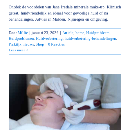
Ontdek de voordelen van Jane Iredale minerale make-up. Klinisch
getest, huidvriendelijk en ideaal voor gevoelige huid of na
behandelingen. Advies in Malden, Nijmegen en omgeving.
Door
Millie
|
januari 23, 2026
|
Article
,
home
,
Huidprobleem
,
Huidproblemen
,
Huidverbetering
,
huidverbetering-behandelingen
,
Praktijk nieuws
,
Shop
|
0 Reacties
Lees meer
t