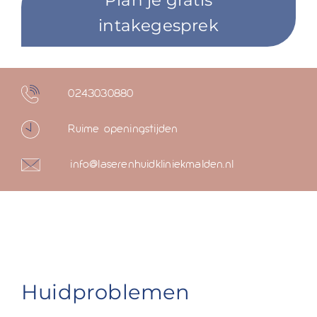
intakegesprek
0243030880
Ruime openingstijden
info@laserenhuidkliniekmalden.nl
Huidproblemen