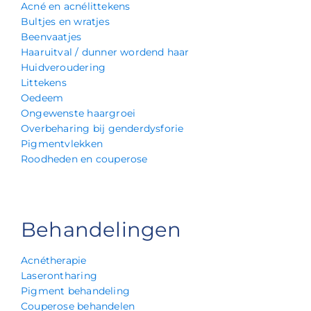
Acné en acnélittekens
Bultjes en wratjes
Beenvaatjes
Haaruitval / dunner wordend haar
Huidveroudering
Littekens
Oedeem
Ongewenste haargroei
Overbeharing bij genderdysforie
Pigmentvlekken
Roodheden en couperose
Behandelingen
Acnétherapie
Laserontharing
Pigment behandeling
Couperose behandelen