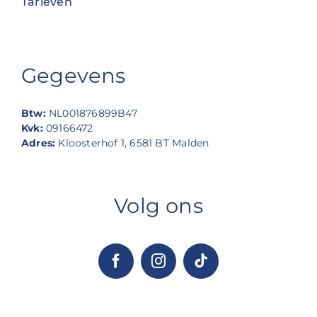
Tarieven
Gegevens
Btw:
NL001876899B47
Kvk:
09166472
Adres:
Kloosterhof 1, 6581 BT Malden
Volg ons