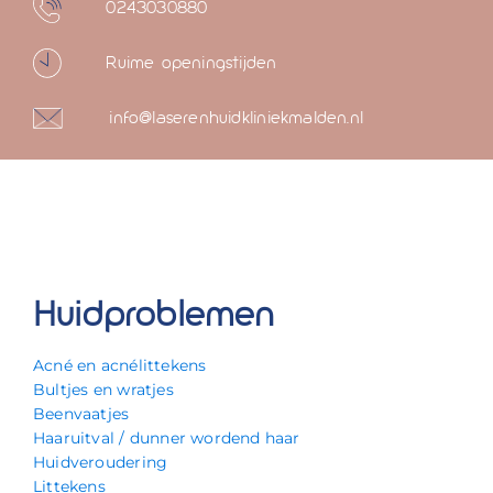
0243030880
Ruime openingstijden
info@laserenhuidkliniekmalden.nl
Huidproblemen
Acné en acnélittekens
Bultjes en wratjes
Beenvaatjes
Haaruitval / dunner wordend haar
Huidveroudering
Littekens