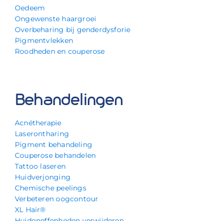
Oedeem
Ongewenste haargroei
Overbeharing bij genderdysforie
Pigmentvlekken
Roodheden en couperose
Behandelingen
Acnétherapie
Laserontharing
Pigment behandeling
Couperose behandelen
Tattoo laseren
Huidverjonging
Chemische peelings
Verbeteren oogcontour
XL Hair®
Huidoneffenheden verwijderen