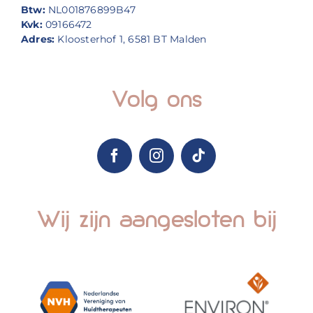
Btw:
NL001876899B47
Kvk:
09166472
Adres:
Kloosterhof 1, 6581 BT Malden
Volg ons
Wij zijn aangesloten bij