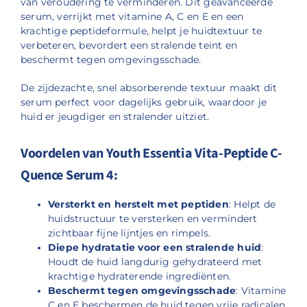
van veroudering te verminderen. Dit geavanceerde
serum, verrijkt met vitamine A, C en E en een
krachtige peptideformule, helpt je huidtextuur te
verbeteren, bevordert een stralende teint en
beschermt tegen omgevingsschade.
De zijdezachte, snel absorberende textuur maakt dit
serum perfect voor dagelijks gebruik, waardoor je
huid er jeugdiger en stralender uitziet.
Voordelen van Youth Essentia Vita-Peptide C-
Quence Serum 4:
Versterkt en herstelt met peptiden
: Helpt de
huidstructuur te versterken en vermindert
zichtbaar fijne lijntjes en rimpels.
Diepe hydratatie voor een stralende huid
:
Houdt de huid langdurig gehydrateerd met
krachtige hydraterende ingrediënten.
Beschermt tegen omgevingsschade
: Vitamine
C en E beschermen de huid tegen vrije radicalen