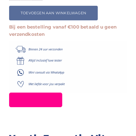
Essentia
Vita-
TOEVOEGEN AAN WINKELWAGEN
Peptide
C-
Bij een bestelling vanaf €100 betaald u geen
Quence
verzendkosten
Serum
4
aantal