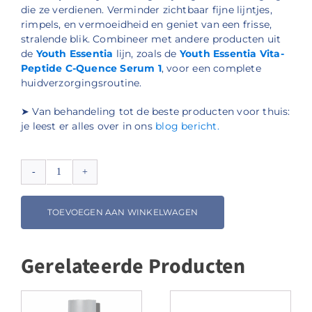
die ze verdienen. Verminder zichtbaar fijne lijntjes,
rimpels, en vermoeidheid en geniet van een frisse,
stralende blik. Combineer met andere producten uit
de
Youth Essentia
lijn, zoals de
Youth Essentia Vita-
Peptide C-Quence Serum 1
, voor een complete
huidverzorgingsroutine.
➤ Van behandeling tot de beste producten voor thuis:
je leest er alles over in ons
blog bericht.
Youth
Essentia
Vita-
TOEVOEGEN AAN WINKELWAGEN
Peptide
Eye-
Gel
Gerelateerde Producten
aantal