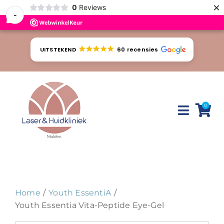
×
0
Reviews
-
Ga
naar
UITSTEKEND
60 recensies
inhoud
0
Toggle
Naviga
Huidproblemen
Behandelingen
Home
Youth EssentiA
Tarieven
Youth Essentia Vita-Peptide Eye-Gel
Webshop