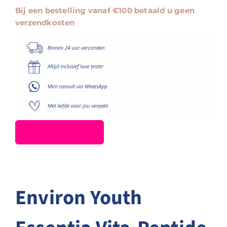
Eye-
Bij een bestelling vanaf €100 betaald u geen
Gel
verzendkosten
aantal
Environ Youth