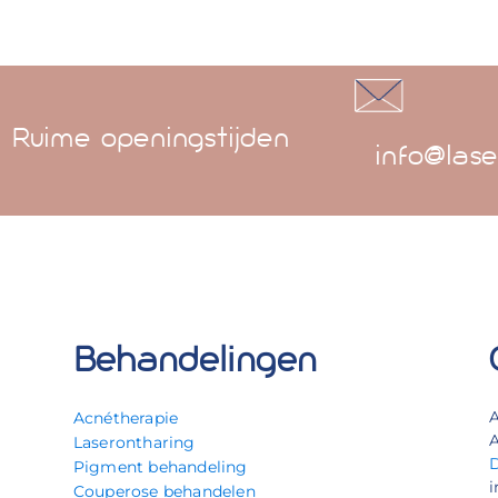
Ruime openingstijden
info@lase
Behandelingen
Acnétherapie
A
Laserontharing
Pigment behandeling
i
Couperose behandelen