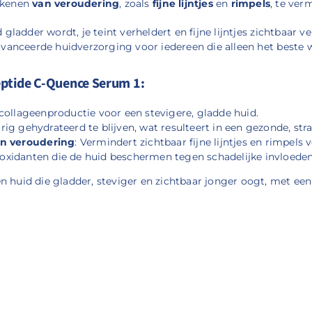
ekenen
van veroudering
, zoals
fijne lijntjes
en
rimpels
, te ver
d gladder wordt, je teint verheldert en fijne lijntjes zichtbaar 
eavanceerde huidverzorging voor iedereen die alleen het beste w
eptide C-Quence Serum 1:
collageenproductie voor een stevigere, gladde huid.
rig gehydrateerd te blijven, wat resulteert in een gezonde, stra
n veroudering
: Vermindert zichtbaar fijne lijntjes en rimpels v
tioxidanten die de huid beschermen tegen schadelijke invloeden
n huid die gladder, steviger en zichtbaar jonger oogt, met een 