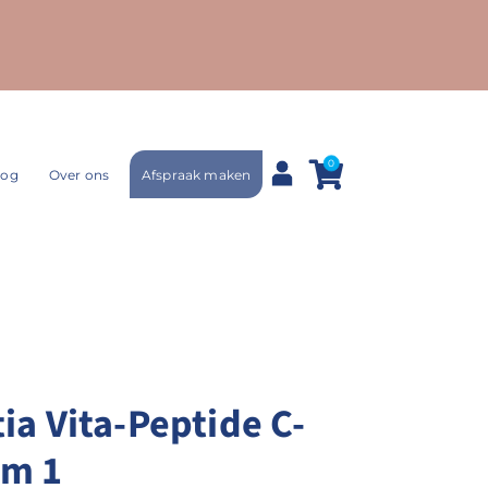
0
Afspraak maken
log
Over ons
ia Vita-Peptide C-
um 1