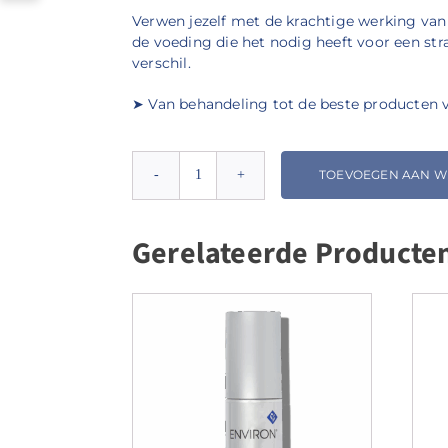
Verwen jezelf met de krachtige werking va
de voeding die het nodig heeft voor een str
verschil.
➤ Van behandeling tot de beste producten voo
TOEVOEGEN AAN 
Youth
Essentia
Vita-
Gerelateerde Producte
Peptide
C-
Quence
Serum
1
aantal