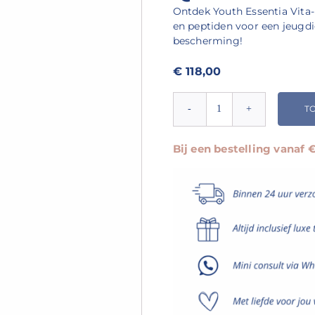
Ontdek Youth Essentia Vita
en peptiden voor een jeugdig
bescherming!
€
118,00
T
Youth
Essentia
Vita-
Bij een bestelling vanaf
Peptide
C-
Quence
Serum
1
aantal