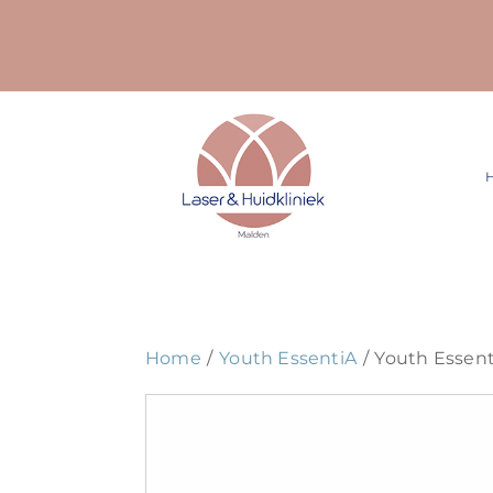
Ga
naar
inhoud
Home
Youth EssentiA
Youth Essent