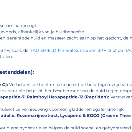
t serum aanbrengt.
 avonds, afhankelijk van je huidbehoefte.
n gereinigde huid en masseer zachtjes in op het gezicht, de ha
 SPF, zoals de
RAD SHIELD Mineral Sunscreen SPF 15
of de
RAD
ralen.
bestanddelen):
 C):
Verheldert de teint en beschermt de huid tegen vrije radic
ioxidant die helpt bij het beschermen van de huid tegen omge
trapeptide-7, Palmitoyl Hexapeptide-12 (Peptiden):
Versterken
uleert celvernieuwing voor een gladder en egaler uiterlijk.
dolie, Rozemarijnextract, Lycopene & EGCG (Groene Thee E
oor diepe hydratatie en helpen de huid soepel en gehydrateerd