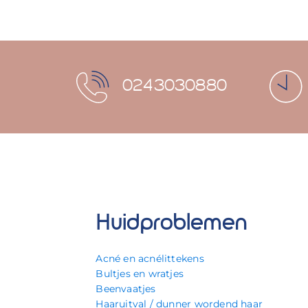
0243030880
Huidproblemen
Acné en acnélittekens
Bultjes en wratjes
Beenvaatjes
Haaruitval / dunner wordend haar