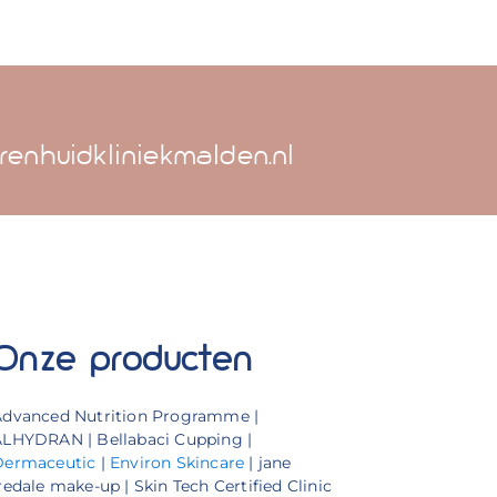
renhuidkliniekmalden.nl
Onze producten
Advanced Nutrition Programme |
LHYDRAN | Bellabaci Cupping |
Dermaceutic
|
Environ Skincare
| jane
redale make-up | Skin Tech Certified Clinic