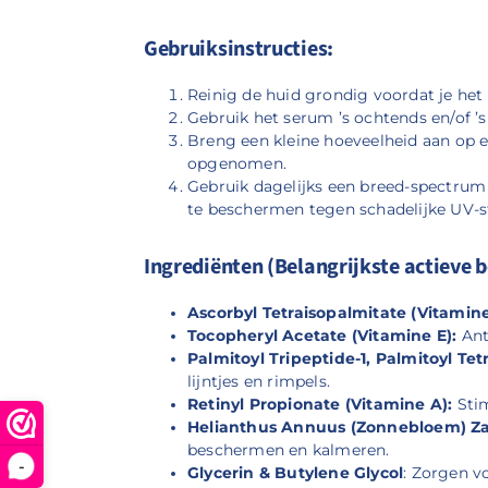
Gebruiksinstructies:
Reinig de huid grondig voordat je he
Gebruik het serum ’s ochtends en/of ’s
Breng een kleine hoeveelheid aan op ee
opgenomen.
Gebruik dagelijks een breed-spectrum
te beschermen tegen schadelijke UV-st
Ingrediënten (Belangrijkste actieve 
Ascorbyl Tetraisopalmitate (Vitamine
Tocopheryl Acetate (Vitamine E):
Ant
Palmitoyl Tripeptide-1, Palmitoyl Te
lijntjes en rimpels.
Retinyl Propionate (Vitamine A):
Stim
Helianthus Annuus (Zonnebloem) Zaa
beschermen en kalmeren.
-
Glycerin & Butylene Glycol
: Zorgen v