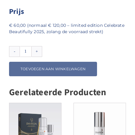
Prijs
€ 60,00 (normaal € 120,00 – limited edition Celebrate
Beautifully 2025, zolang de voorraad strekt)
Environ
Super
Size
TOEVOEGEN AAN WINKELWAGEN
Body
Oil
200
Gerelateerde Producten
ml
(Celebrate
Beautifully
2025)
aantal