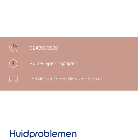
0243030880
Ruime openingstijden
info@laserenhuidkliniekmalden.nl
Huidproblemen