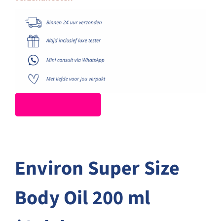
ml
(Celebrate
Beautifully
2025)
aantal
Environ Super Size
Body Oil 200 ml