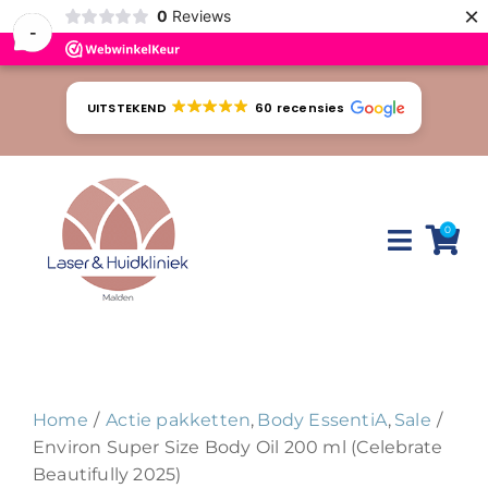
×
0
Reviews
-
Ga
naar
UITSTEKEND
60 recensies
inhoud
0
Toggle
Naviga
Huidproblemen
Behandelingen
Home
Actie pakketten
Body EssentiA
Sale
Tarieven
Environ Super Size Body Oil 200 ml (Celebrate
Beautifully 2025)
Webshop