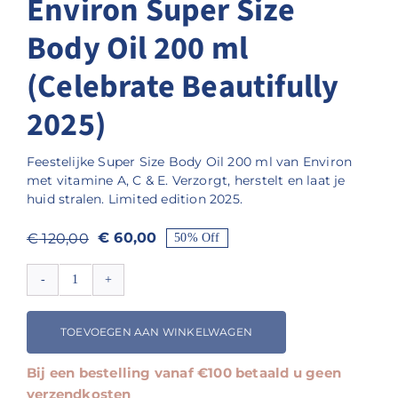
Environ Super Size
Body Oil 200 ml
(Celebrate Beautifully
2025)
Feestelijke Super Size Body Oil 200 ml van Environ
met vitamine A, C & E. Verzorgt, herstelt en laat je
huid stralen. Limited edition 2025.
€
60,00
€
120,00
50% Off
Oorspronkelijke
Huidige
prijs
prijs
Environ
was:
is:
Super
€ 120,00.
€ 60,00.
Size
TOEVOEGEN AAN WINKELWAGEN
Body
Oil
Bij een bestelling vanaf €100 betaald u geen
200
verzendkosten