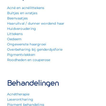
Acné en acnélittekens
Bultjes en wratjes
Beenvaatjes
Haaruitval / dunner wordend haar
Huidveroudering
Littekens
Oedeem
Ongewenste haargroei
Overbeharing bij genderdysforie
Pigmentvlekken
Roodheden en couperose
Behandelingen
Acnétherapie
Laserontharing
Pigment behandeling