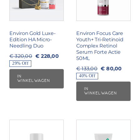
Environ Gold Luxe-
Environ Focus Care
Edition HA Micro-
Youth+ Tri-Retinoid
Needling Duo
Complex Retinol
Serum Forte Actie
€
228,00
€
320,00
50ML
Oorspronkelijke
Huidige
29% Off
prijs
prijs
€
80,00
€
133,00
Oorspronkelijke
Huidige
was:
is:
40% Off
IN
prijs
prijs
WINKELWAGEN
€ 320,00.
€ 228,00.
was:
is:
IN
WINKELWAGEN
€ 133,00.
€ 80,00.