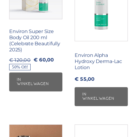
Environ Super Size
Body Oil 200 ml
(Celebrate Beautifully
2025)
Environ Alpha
€
60,00
€
120,00
Hydroxy Derma-Lac
Oorspronkelijke
Huidige
Lotion
50% Off
prijs
prijs
€
55,00
was:
is:
IN
WINKELWAGEN
€ 120,00.
€ 60,00.
IN
WINKELWAGEN