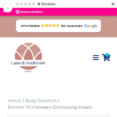
×
0
Reviews
-
Ga
naar
UITSTEKEND
60 recensies
inhoud
0
Toggle
Naviga
Huidproblemen
Behandelingen
Home
Body EssentiA
Tarieven
Environ Tri-Complex Contouring Cream
Webshop