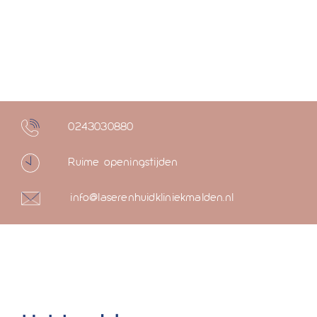
0243030880
Ruime openingstijden
info@laserenhuidkliniekmalden.nl