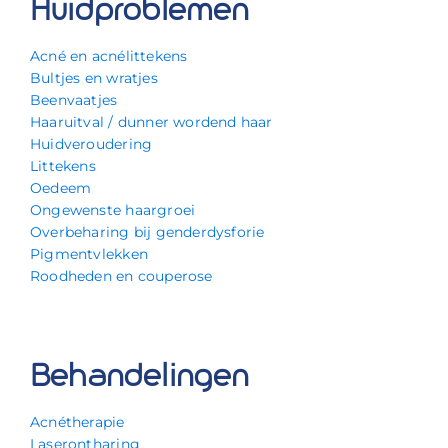
Huidproblemen
Acné en acnélittekens
Bultjes en wratjes
Beenvaatjes
Haaruitval / dunner wordend haar
Huidveroudering
Littekens
Oedeem
Ongewenste haargroei
Overbeharing bij genderdysforie
Pigmentvlekken
Roodheden en couperose
Behandelingen
Acnétherapie
Laserontharing