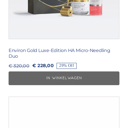
Environ Gold Luxe-Edition HA Micro-Needling
Duo
€
228,00
€
320,00
29% Off
Oorspronkelijke
Huidige
prijs
prijs
IN WINKELWAGEN
was:
is:
€ 320,00.
€ 228,00.