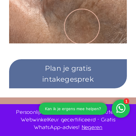
Plan je gratis
intakegesprek
0243030880
Persoonlijk advies door huidtherapeuten •
WebwinkelKeur gecertificeerd • Gratis
Ruime openingstijden
WhatsApp-advies!
Negeren