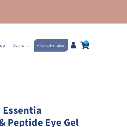
0
Afspraak maken
log
Over ons
 Essentia
& Peptide Eye Gel