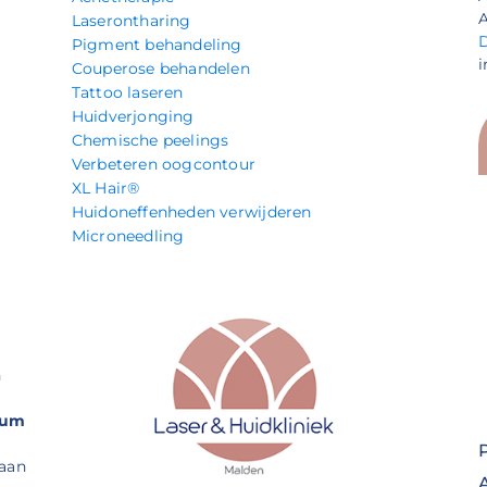
A
Laserontharing
Pigment behandeling
i
Couperose behandelen
Tattoo laseren
Huidverjonging
Chemische peelings
Verbeteren oogcontour
XL Hair®
Huidoneffenheden verwijderen
Microneedling
n
rum
 aan