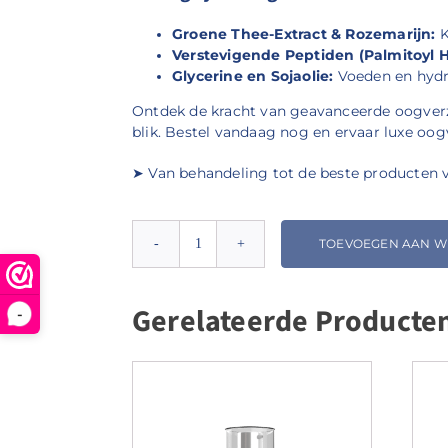
Groene Thee-Extract & Rozemarijn:
K
Verstevigende Peptiden (Palmitoyl H
Glycerine en Sojaolie:
Voeden en hydra
Ontdek de kracht van geavanceerde oogverzo
blik. Bestel vandaag nog en ervaar luxe oo
➤ Van behandeling tot de beste producten voo
TOEVOEGEN AAN 
Environ
Skin
Essentia
Gerelateerde Producte
-
Antioxidant
&
Peptide
Eye
Gel
aantal