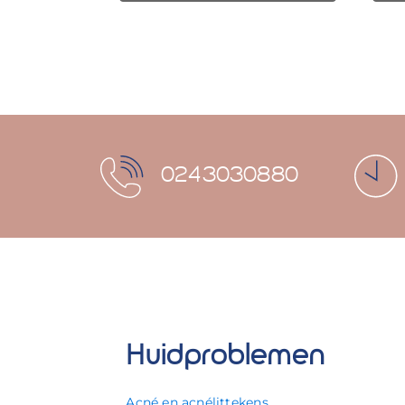
0243030880
Huidproblemen
Acné en acnélittekens