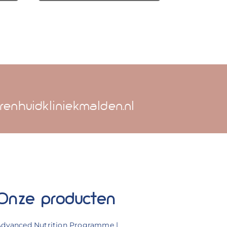
renhuidkliniekmalden.nl
Onze producten
Advanced Nutrition Programme |