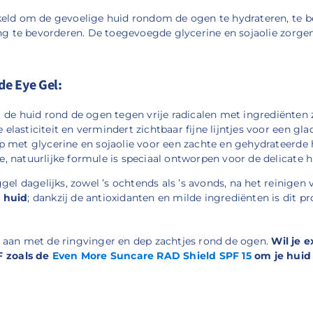
keld om de gevoelige huid rondom de ogen te hydrateren, te 
ing te bevorderen. De toegevoegde glycerine en sojaolie zorgen 
de Eye Gel:
e huid rond de ogen tegen vrije radicalen met ingrediënten z
 elasticiteit en vermindert zichtbaar fijne lijntjes voor een g
p met glycerine en sojaolie voor een zachte en gehydrateerde 
, natuurlijke formule is speciaal ontworpen voor de delicate 
gel dagelijks, zowel ’s ochtends als ’s avonds, na het reinigen 
e huid
; dankzij de antioxidanten en milde ingrediënten is dit p
 aan met de ringvinger en dep zachtjes rond de ogen.
Wil je 
 zoals de
Even More Suncare RAD Shield SPF 15
om je huid