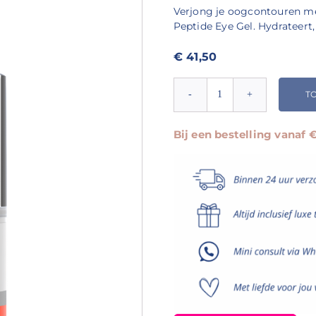
Verjong je oogcontouren me
Peptide Eye Gel. Hydrateert, 
€
41,50
T
Environ
Skin
Essentia
Bij een bestelling vanaf
Antioxidant
&
Peptide
Eye
Gel
aantal