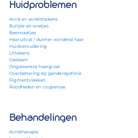
Huidproblemen
Acné en acnélittekens
Bultjes en wratjes
Beenvaatjes
Haaruitval / dunner wordend haar
Huidveroudering
Littekens
Oedeem
Ongewenste haargroei
Overbeharing bij genderdysforie
Pigmentvlekken
Roodheden en couperose
Behandelingen
Acnétherapie