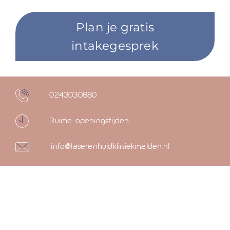
Plan je gratis
intakegesprek
0243030880
Ruime openingstijden
info@laserenhuidkliniekmalden.nl