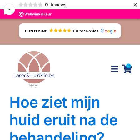
×
0
Reviews
-
Ga
naar
UITSTEKEND
60 recensies
inhoud
0
Toggle
Naviga
Hoe ziet mijn
Huidproblemen
Behandelingen
huid eruit na de
Tarieven
behandeling?
Webshop