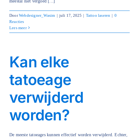
meestal niet vergoed [...]
Door
Webdesigner_Wasim
|
juli 17, 2025
|
Tattoo laseren
|
0
Reacties
Lees meer
Kan elke
tatoeage
verwijderd
worden?
De meeste tatoeages kunnen effectief worden verwijderd. Echter,