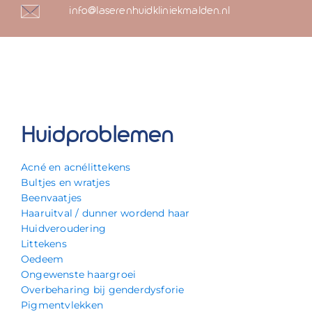
info@laserenhuidkliniekmalden.nl
Huidproblemen
Acné en acnélittekens
Bultjes en wratjes
Beenvaatjes
Haaruitval / dunner wordend haar
Huidveroudering
Littekens
Oedeem
Ongewenste haargroei
Overbeharing bij genderdysforie
Pigmentvlekken