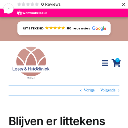
×
0
Reviews
-
Ga
naar
UITSTEKEND
60 recensies
inhoud
0
Toggle
Naviga
Huidproblemen
Vorige
Volgende
Behandelingen
Tarieven
Blijven er littekens
Webshop