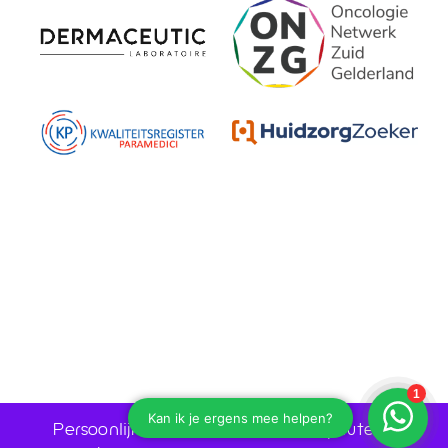
Persoonlijk advies door huidtherapeuten •