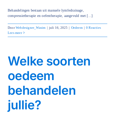
Behandelingen bestaan uit manuele lymfedrainage,
compressietherapie en oefentherapie, aangevuld met [...]
Door
Webdesigner_Wasim
|
juli 16, 2025
|
Oedeem
|
0 Reacties
Lees meer
Welke soorten
oedeem
behandelen
jullie?