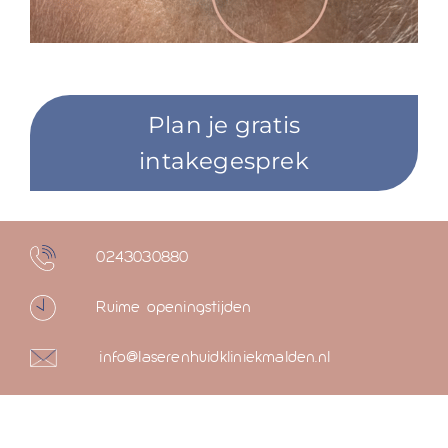
Plan je gratis
intakegesprek
0243030880
Ruime openingstijden
info@laserenhuidkliniekmalden.nl