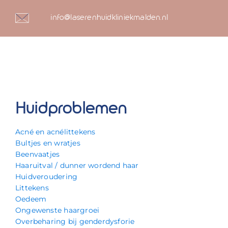
info@laserenhuidkliniekmalden.nl
Huidproblemen
Acné en acnélittekens
Bultjes en wratjes
Beenvaatjes
Haaruitval / dunner wordend haar
Huidveroudering
Littekens
Oedeem
Ongewenste haargroei
Overbeharing bij genderdysforie