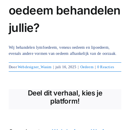
oedeem behandelen
Blog
jullie?
Over ons
Mijn account
Wij behandelen lymfoedeem, veneus oedeem en lipoedeem,
Afspraak maken
evenals andere vormen van oedeem afhankelijk van de oorzaak.
Door
Webdesigner_Wasim
|
juli 16, 2025
|
Oedeem
|
0 Reacties
Deel dit verhaal, kies je
platform!