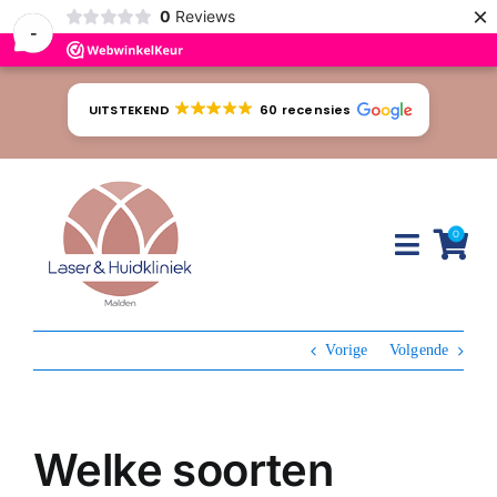
×
0
Reviews
-
Ga
naar
UITSTEKEND
60 recensies
inhoud
0
Toggle
Naviga
Huidproblemen
Vorige
Volgende
Behandelingen
Tarieven
Welke soorten
Webshop