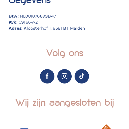
Gegevens
Btw:
NL001876899B47
Kvk:
09166472
Adres:
Kloosterhof 1, 6581 BT Malden
Volg ons
Wij zijn aangesloten bij