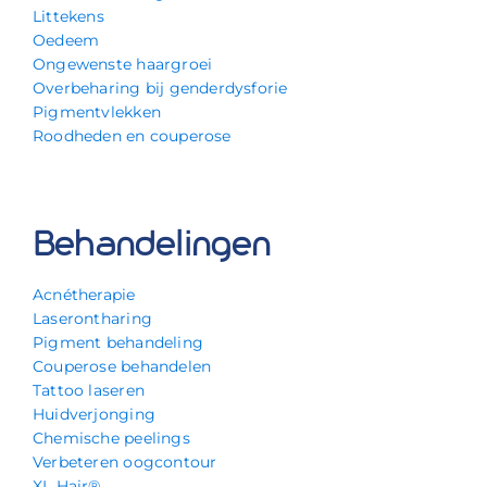
Littekens
Oedeem
Ongewenste haargroei
Overbeharing bij genderdysforie
Pigmentvlekken
Roodheden en couperose
Behandelingen
Acnétherapie
Laserontharing
Pigment behandeling
Couperose behandelen
Tattoo laseren
Huidverjonging
Chemische peelings
Verbeteren oogcontour
XL Hair®