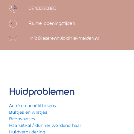
0243030880
Ruime openingstijden
info@laserenhuidkliniekmalden.nl
Huidproblemen
Acné en acnélittekens
Bultjes en wratjes
Beenvaatjes
Haaruitval / dunner wordend haar
Huidveroudering