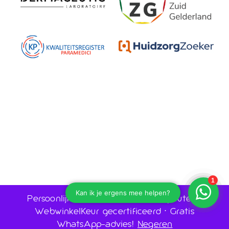
Persoonlijk advies door huidtherapeuten •
WebwinkelKeur gecertificeerd • Gratis
WhatsApp-advies!
Negeren