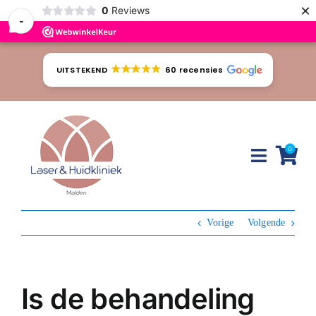
×
0
Reviews
-
Ga
naar
UITSTEKEND
60 recensies
inhoud
0
Toggle
Naviga
Huidproblemen
Vorige
Volgende
Behandelingen
Tarieven
Is de behandeling
Webshop