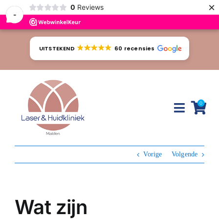
×
0
Reviews
-
Ga
naar
UITSTEKEND
60 recensies
inhoud
0
Toggle
Naviga
Huidproblemen
Vorige
Volgende
Behandelingen
Tarieven
Wat zijn
Webshop