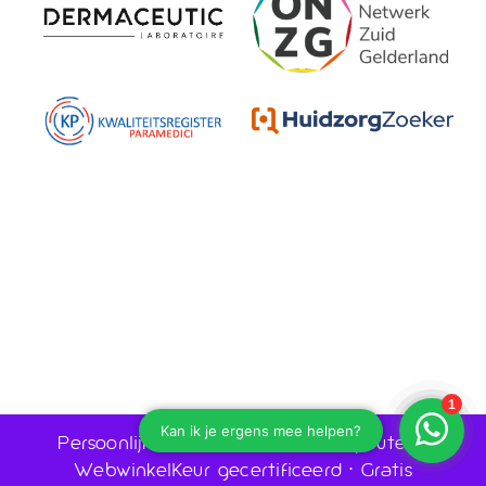
Persoonlijk advies door huidtherapeuten •
WebwinkelKeur gecertificeerd • Gratis