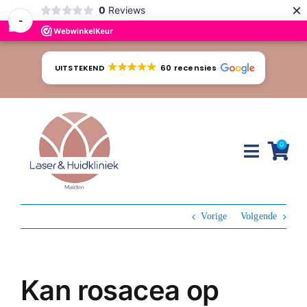
×
0
Reviews
-
Ga
naar
UITSTEKEND
60 recensies
inhoud
0
Toggle
Naviga
Huidproblemen
Vorige
Volgende
Behandelingen
Tarieven
Kan rosacea op
Webshop