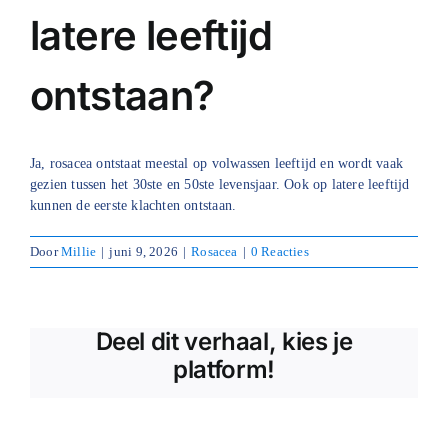
latere leeftijd
Blog
ontstaan?
Over ons
Mijn account
Ja, rosacea ontstaat meestal op volwassen leeftijd en wordt vaak
Afspraak maken
gezien tussen het 30ste en 50ste levensjaar. Ook op latere leeftijd
kunnen de eerste klachten ontstaan.
Door
Millie
|
juni 9, 2026
|
Rosacea
|
0 Reacties
Deel dit verhaal, kies je
platform!