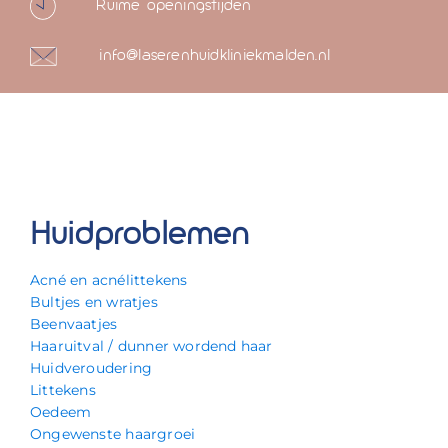
Ruime openingstijden
info@laserenhuidkliniekmalden.nl
Huidproblemen
Acné en acnélittekens
Bultjes en wratjes
Beenvaatjes
Haaruitval / dunner wordend haar
Huidveroudering
Littekens
Oedeem
Ongewenste haargroei