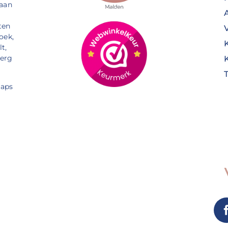
 aan
ten
oek,
t,
Berg
aps