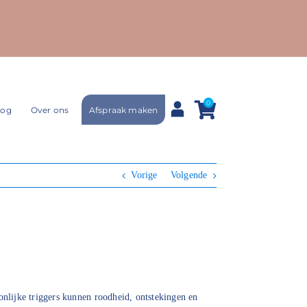
0
Afspraak maken
log
Over ons
Vorige
Volgende
nlijke triggers kunnen roodheid, ontstekingen en