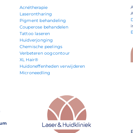
Acnétherapie
A
Laserontharing
Pigment behandeling
i
Couperose behandelen
Tattoo laseren
Huidverjonging
Chemische peelings
Verbeteren oogcontour
XL Hair®
Huidoneffenheden verwijderen
Microneedling
n
rum