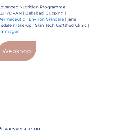
Advanced Nutrition Programme |
LHYDRAN | Bellabaci Cupping |
Dermaceutic
|
Environ Skincare
| jane
redale make-up | Skin Tech Certified Clinic |
Emmagen
Webshop
Privacyverklaring