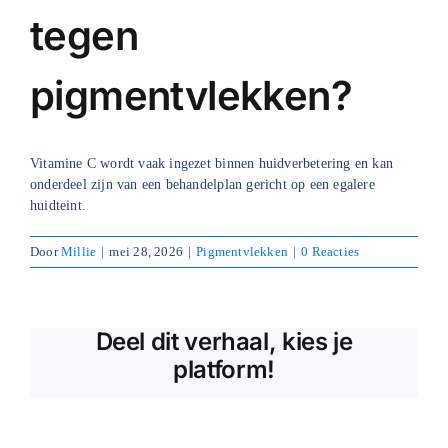
tegen
Blog
pigmentvlekken?
Over ons
Mijn account
Vitamine C wordt vaak ingezet binnen huidverbetering en kan
Afspraak maken
onderdeel zijn van een behandelplan gericht op een egalere
huidteint.
Door
Millie
|
mei 28, 2026
|
Pigmentvlekken
|
0 Reacties
Deel dit verhaal, kies je
platform!