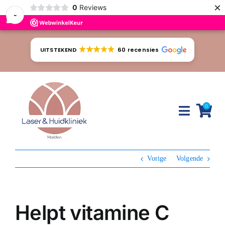
×
0
Reviews
-
Ga
naar
UITSTEKEND
60 recensies
inhoud
0
Toggle
Naviga
Huidproblemen
Vorige
Volgende
Behandelingen
Tarieven
Helpt vitamine C
Webshop