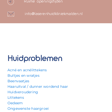
Ruime openingstijden
info@laserenhuidkliniekmalden.nl
Huidproblemen
Acné en acnélittekens
Bultjes en wratjes
Beenvaatjes
Haaruitval / dunner wordend haar
Huidveroudering
Littekens
Oedeem
Ongewenste haargroei