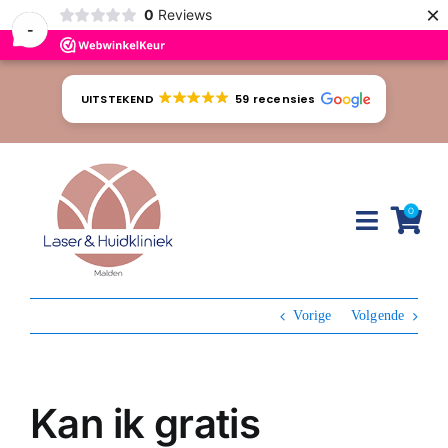
×
0
Reviews
-
Ga
naar
UITSTEKEND
59 recensies
inhoud
0
Toggle
Naviga
Huidproblemen
Vorige
Volgende
Behandelingen
Tarieven
Kan ik gratis
Webshop