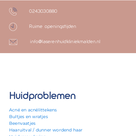
0243030880
Ruime openingstijden
info@laserenhuidkliniekmalden.nl
Huidproblemen
Acné en acnélittekens
Bultjes en wratjes
Beenvaatjes
Haaruitval / dunner wordend haar