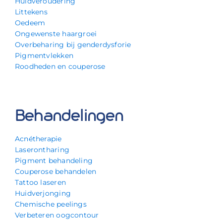
Huidveroudering
Littekens
Oedeem
Ongewenste haargroei
Overbeharing bij genderdysforie
Pigmentvlekken
Roodheden en couperose
Behandelingen
Acnétherapie
Laserontharing
Pigment behandeling
Couperose behandelen
Tattoo laseren
Huidverjonging
Chemische peelings
Verbeteren oogcontour