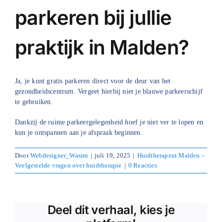
parkeren bij jullie
Blog
praktijk in Malden?
Over ons
Mijn account
Ja, je kunt gratis parkeren direct voor de deur van het
Afspraak maken
gezondheidscentrum. Vergeet hierbij niet je blauwe parkeerschijf
te gebruiken.
Dankzij de ruime parkeergelegenheid hoef je niet ver te lopen en
kun je ontspannen aan je afspraak beginnen.
Door
Webdesigner_Wasim
|
juli 19, 2025
|
Huidtherapeut Malden –
Veelgestelde vragen over huidtherapie
|
0 Reacties
Deel dit verhaal, kies je