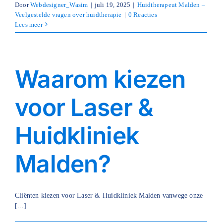
Door
Webdesigner_Wasim
|
juli 19, 2025
|
Huidtherapeut Malden –
Veelgestelde vragen over huidtherapie
|
0 Reacties
Lees meer
Waarom kiezen
voor Laser &
Huidkliniek
Malden?
Cliënten kiezen voor Laser & Huidkliniek Malden vanwege onze
[...]