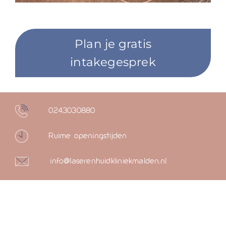
Plan je gratis
intakegesprek
0243030880
Ruime openingstijden
info@laserenhuidkliniekmalden.nl