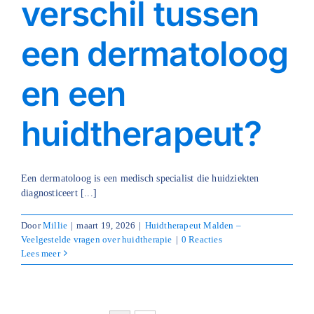
verschil tussen
een dermatoloog
en een
huidtherapeut?
Een dermatoloog is een medisch specialist die huidziekten
diagnosticeert [...]
Door
Millie
|
maart 19, 2026
|
Huidtherapeut Malden –
Veelgestelde vragen over huidtherapie
|
0 Reacties
Lees meer