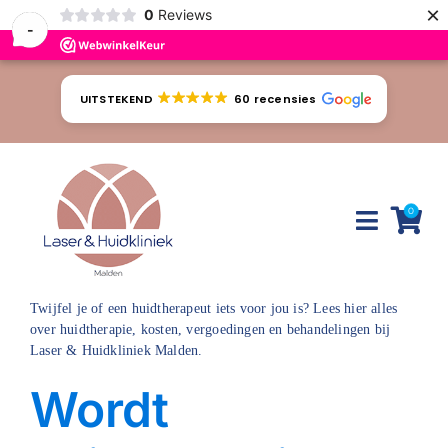
×
0
Reviews
-
Ga
naar
UITSTEKEND
60 recensies
inhoud
0
Toggle
Naviga
Twijfel je of een huidtherapeut iets voor jou is? Lees hier alles
Huidproblemen
over huidtherapie, kosten, vergoedingen en behandelingen bij
Laser & Huidkliniek Malden.
Behandelingen
Wordt
Tarieven
Webshop