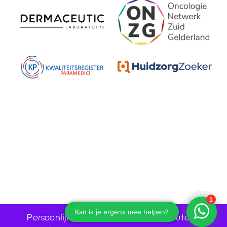
Persoonlijk advies door huidtherapeuten •