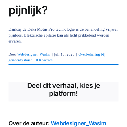
pijnlijk?
Blog
Over ons
Dankzij de Deka Motus Pro technologie is de behandeling vrijwel
pijnloos. Elektrische epilatie kan als licht prikkelend worden
Mijn account
ervaren.
Afspraak maken
Door
Webdesigner_Wasim
|
juli 15, 2025
|
Overbeharing bij
genderdysforie
|
0 Reacties
Deel dit verhaal, kies je
platform!
Over de auteur:
Webdesigner_Wasim