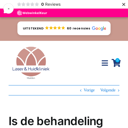
×
0
Reviews
-
Ga
naar
UITSTEKEND
60 recensies
inhoud
0
Toggle
Naviga
Huidproblemen
Vorige
Volgende
Behandelingen
Tarieven
Is de behandeling
Webshop