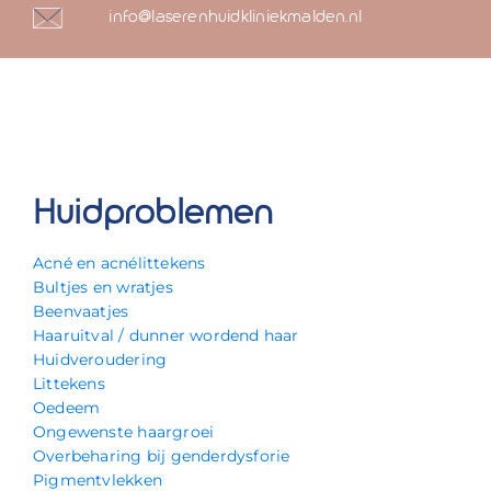
info@laserenhuidkliniekmalden.nl
Huidproblemen
Acné en acnélittekens
Bultjes en wratjes
Beenvaatjes
Haaruitval / dunner wordend haar
Huidveroudering
Littekens
Oedeem
Ongewenste haargroei
Overbeharing bij genderdysforie
Pigmentvlekken