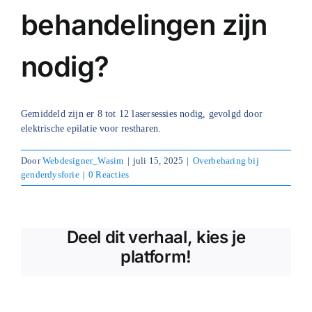
behandelingen zijn
Blog
nodig?
Over ons
Mijn account
Gemiddeld zijn er 8 tot 12 lasersessies nodig, gevolgd door
Afspraak maken
elektrische epilatie voor restharen.
Door
Webdesigner_Wasim
|
juli 15, 2025
|
Overbeharing bij
genderdysforie
|
0 Reacties
Deel dit verhaal, kies je
platform!