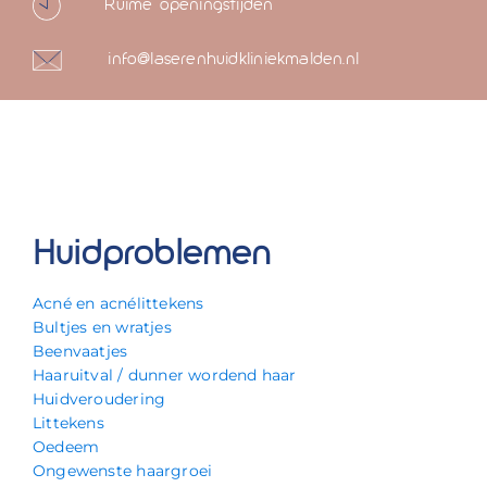
Ruime openingstijden
info@laserenhuidkliniekmalden.nl
Huidproblemen
Acné en acnélittekens
Bultjes en wratjes
Beenvaatjes
Haaruitval / dunner wordend haar
Huidveroudering
Littekens
Oedeem
Ongewenste haargroei