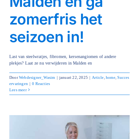
Malden en ga
zomerfris het
seizoen in!
Last van steelwratjes, fibromen, kersenangiomen of andere
plekjes? Laat ze nu verwijderen in Malden en
Door
Webdesigner_Wasim
|
januari 22, 2025
|
Article
,
home
,
Succes
ervaringen
|
0 Reacties
Lees meer