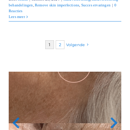
behandelingen
,
Remove skin imperfections
,
Succes ervaringen
|
0
Reacties
Lees meer
1
2
Volgende