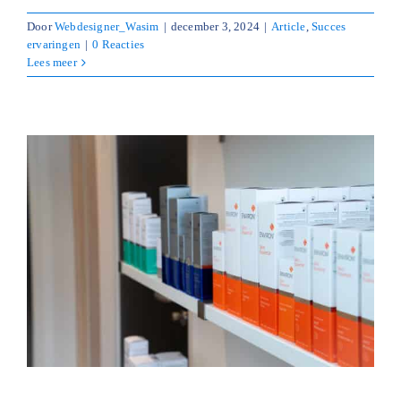
Door
Webdesigner_Wasim
|
december 3, 2024
|
Article
,
Succes
ervaringen
|
0 Reacties
Lees meer