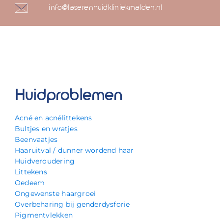
info@laserenhuidkliniekmalden.nl
Huidproblemen
Acné en acnélittekens
Bultjes en wratjes
Beenvaatjes
Haaruitval / dunner wordend haar
Huidveroudering
Littekens
Oedeem
Ongewenste haargroei
Overbeharing bij genderdysforie
Pigmentvlekken