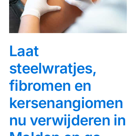
Blog
Over ons
Mijn account
Laat
Afspraak maken
steelwratjes,
fibromen en
kersenangiomen
nu verwijderen in