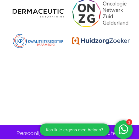
Persoonlijk advies door huidtherapeuten •