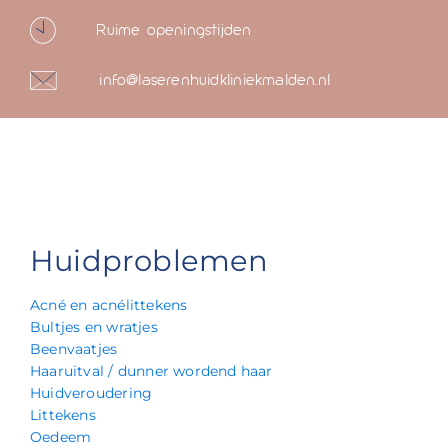
Ruime openingstijden
info@laserenhuidkliniekmalden.nl
Huidproblemen
Acné en acnélittekens
Bultjes en wratjes
Beenvaatjes
Haaruitval / dunner wordend haar
Huidveroudering
Littekens
Oedeem