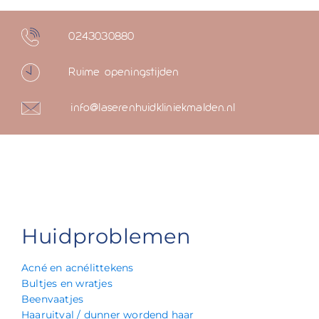
0243030880
Ruime openingstijden
info@laserenhuidkliniekmalden.nl
Huidproblemen
Acné en acnélittekens
Bultjes en wratjes
Beenvaatjes
Haaruitval / dunner wordend haar