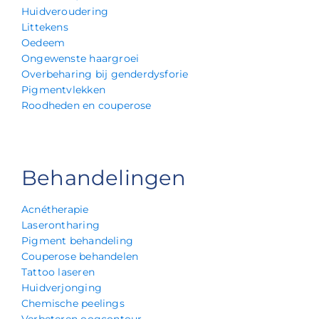
Huidveroudering
Littekens
Oedeem
Ongewenste haargroei
Overbeharing bij genderdysforie
Pigmentvlekken
Roodheden en couperose
Behandelingen
Acnétherapie
Laserontharing
Pigment behandeling
Couperose behandelen
Tattoo laseren
Huidverjonging
Chemische peelings
Verbeteren oogcontour